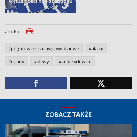
Źródło:
#pogotowie przeciwpowodziowe
#alarm
#opady
#ulewy
#zebrzydowice
ZOBACZ TAKŻE