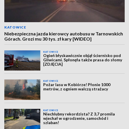
KATOWICE
Niebezpieczna jazda kierowcy autobusu w Tarnowskich
Górach. Grozi mu 30 tys. zł kary [WIDEO]
KATOWICE
Ogień błyskawicznie objął ściernisko pod
Gliwicami. Spłonęła także prasa do słomy
[ZDJĘCIA]
KATOWICE
Pożar lasu w Kobiórze! Płonie 1000
metrów, z ogniem walczą strażacy
KATOWICE
Niechlubny rekordzista? Z 3,7 promila
wjechał w ogrodzenie, samochód i
szlaban!