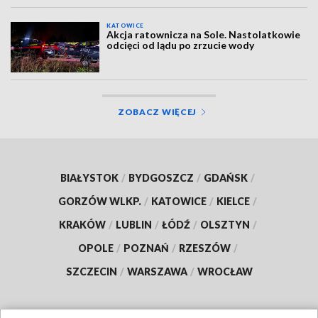
KATOWICE
Akcja ratownicza na Sole. Nastolatkowie
odcięci od lądu po zrzucie wody
ZOBACZ WIĘCEJ
BIAŁYSTOK
/
BYDGOSZCZ
/
GDAŃSK
/
GORZÓW WLKP.
/
KATOWICE
/
KIELCE
/
KRAKÓW
/
LUBLIN
/
ŁÓDŹ
/
OLSZTYN
/
OPOLE
/
POZNAŃ
/
RZESZÓW
/
SZCZECIN
/
WARSZAWA
/
WROCŁAW