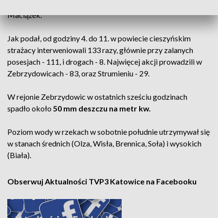
rzecznik cieszyńskiej straży pożarnej st. asp. Jakub
Maciążek.
Jak podał, od godziny 4. do 11. w powiecie cieszyńskim
strażacy interweniowali 133 razy, głównie przy zalanych
posesjach - 111, i drogach - 8. Najwięcej akcji prowadzili w
Zebrzydowicach - 83, oraz Strumieniu - 29.
W rejonie Zebrzydowic w ostatnich sześciu godzinach
spadło około
50 mm deszczu na metr kw.
Poziom wody w rzekach w sobotnie południe utrzymywał się
w stanach średnich (Olza, Wisła, Brennica, Soła) i wysokich
(Biała).
Obserwuj Aktualności TVP3 Katowice na Facebooku