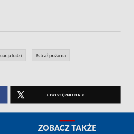
acja ludzi
#straż pożarna
UDOSTĘPNIJ NA X
ZOBACZ TAKŻE