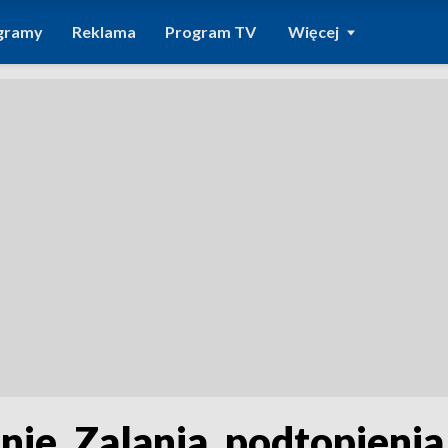
gramy
Reklama
Program TV
Więcej
nie. Zalania, podtopieni