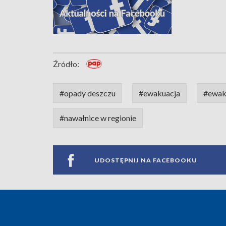
Źródło:
#opady deszczu
#ewakuacja
#ewaku
#nawałnice w regionie
UDOSTĘPNIJ NA FACEBOOKU