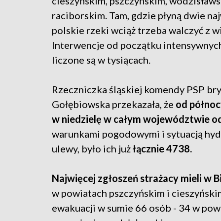
cieszyńskim, pszczyńskim, wodzisławs
raciborskim. Tam, gdzie płyną dwie na
polskie rzeki wciąż trzeba walczyć z w
Interwencje od początku intensywny
liczone są w tysiącach.
Rzeczniczka śląskiej komendy PSP bry
Gołębiowska przekazała, że
od północ
w niedzielę w całym województwie o
warunkami pogodowymi i sytuacją hydro
ulewy, było ich już
łącznie 4738.
Najwięcej zgłoszeń strażacy mieli w Bi
w powiatach pszczyńskim i cieszyńs
ewakuacji w sumie 66 osób - 34 w powi