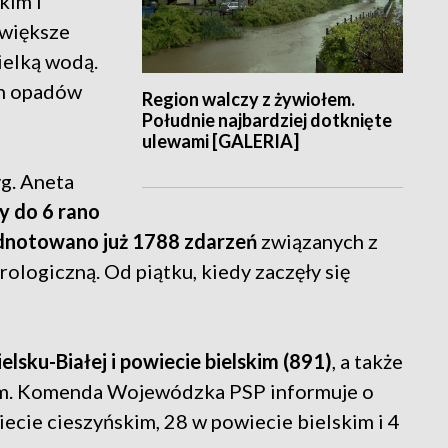
kim i
jwiększe
ielką wodą.
ch opadów
Region walczy z żywiołem.
Południe najbardziej dotknięte
ulewami [GALERIA]
g. Aneta
y do 6 rano
dnotowano już 1788 zdarzeń
związanych z
logiczną. Od piątku, kiedy zaczęły się
elsku-Białej i powiecie bielskim (891)
, a także
kim. Komenda Wojewódzka PSP informuje o
ecie cieszyńskim, 28 w powiecie bielskim i 4