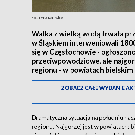
Fot. TVP3 Katowice
Walka z wielką wodą trwała prz
w Śląskiem interweniowali 1800
się w Częstochowie - ogłoszon
przeciwpowodziowe, ale najgors
regionu - w powiatach bielskim 
ZOBACZ CAŁE WYDANIE AKTU
Dramatyczna sytuacja na południu na
regionu. Najgorzej jest w powiatach: b