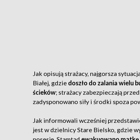
Jak opisują strażacy, najgorsza sytuacj
Białej, gdzie
doszło do zalania wielu 
ścieków
; strażacy zabezpieczają prze
zadysponowano siły i środki spoza pow
Jak informowali wcześniej przedstawic
jest w dzielnicy Stare Bielsko, gdzie w
posesje. Stamtąd
ewakuowano matkę z