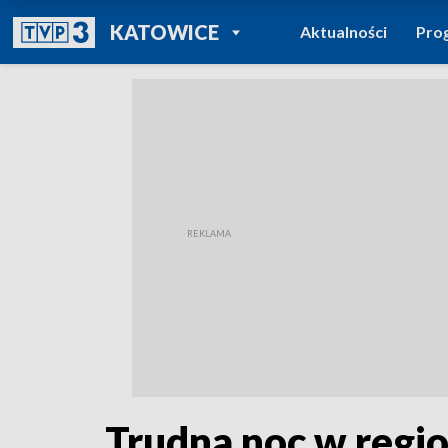
POWRÓT DO
KATOWICE
Aktualności
Pro
TVP REGIONY
Trudna noc w regio