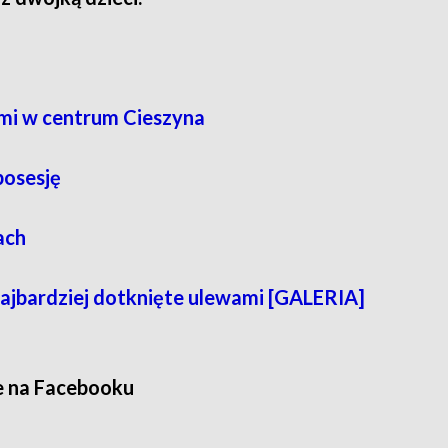
mi w centrum Cieszyna
posesję
ach
najbardziej dotknięte ulewami [GALERIA]
e na Facebooku