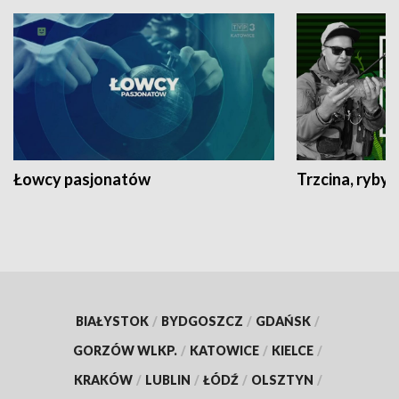
Łowcy pasjonatów
Trzcina, ryby 
BIAŁYSTOK
/
BYDGOSZCZ
/
GDAŃSK
/
GORZÓW WLKP.
/
KATOWICE
/
KIELCE
/
KRAKÓW
/
LUBLIN
/
ŁÓDŹ
/
OLSZTYN
/