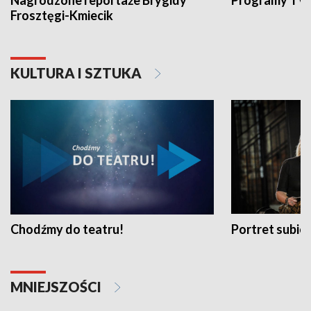
Nagrodzone reportaże Brygidy
Programy TVP
Frosztęgi-Kmiecik
KULTURA I SZTUKA
Chodźmy do teatru!
Portret subi
MNIEJSZOŚCI