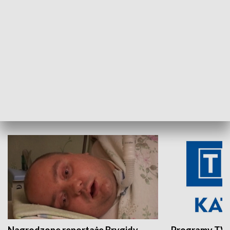
Aktualności sprzed lat
Z historią w tl
INNE