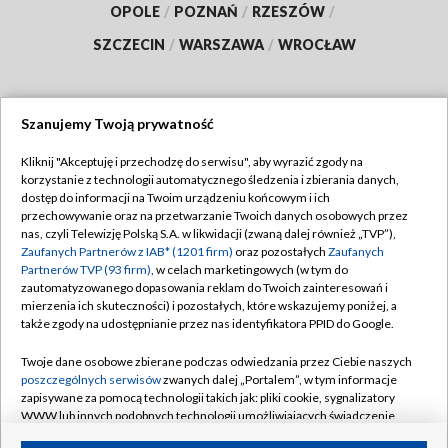
OPOLE
/
POZNAŃ
/
RZESZÓW
/
SZCZECIN
/
WARSZAWA
/
WROCŁAW
Szanujemy Twoją prywatność
Dołącz do nas:
Kliknij "Akceptuję i przechodzę do serwisu", aby wyrazić zgody na
korzystanie z technologii automatycznego śledzenia i zbierania danych,
TVP
dostęp do informacji na Twoim urządzeniu końcowym i ich
Abonament TVP
przechowywanie oraz na przetwarzanie Twoich danych osobowych przez
Regulamin TVP
nas, czyli Telewizję Polską S.A. w likwidacji (zwaną dalej również „TVP”),
Emisja w TVP
Polityka prywatności
Zaufanych Partnerów z IAB* (1201 firm)
oraz pozostałych
Zaufanych
Partnerów TVP (93 firm)
, w celach marketingowych (w tym do
Centrum informacji TVP
Moje zgody
zautomatyzowanego dopasowania reklam do Twoich zainteresowań i
mierzenia ich skuteczności) i pozostałych, które wskazujemy poniżej, a
Naziemna Telewizja Cyfrowa
Pomoc
także zgody na udostępnianie przez nas identyfikatora PPID do Google.
Sklep TVP
Biuro reklamy
Twoje dane osobowe zbierane podczas odwiedzania przez Ciebie naszych
Rada Programowa
Kontakt
poszczególnych serwisów
zwanych dalej „Portalem”, w tym informacje
zapisywane za pomocą technologii takich jak: pliki cookie, sygnalizatory
System NOS
WWW lub innych podobnych technologii umożliwiających świadczenie
dopasowanych i bezpiecznych usług, personalizację treści oraz reklam,
Informacje o nadawcy
Kanały