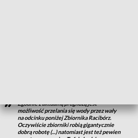
Dodał, że w przypadku Opola spodziewa się, że najwyższe
stany poziomu wody jeszcze przed nami. Jak powiedział
Przygrodzki, w przypadku wodowskazu osłonowego dla
Wrocławia, to zgodnie z aktualnym przeliczeniem modelu,
prognoza zakłada, że stan wody w stolicy Dolnego Śląska
powinien wynieść ok. 650 cm i wystąpi pod koniec tego
tygodnia, a fala przechodząca przez miasto będzie
wypłaszczona dzięki funkcjonowaniu infrastruktury
hydrotechnicznej.
Zgodnie z aktualną prognozą jest
możliwość przelania się wody przez wały
na odcinku poniżej Zbiornika Racibórz.
Oczywiście zbiorniki robią gigantycznie
dobrą robotę (...) natomiast jest też pewien