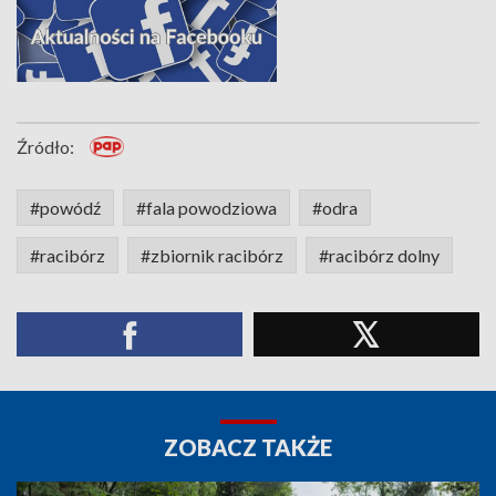
Źródło:
#powódź
#fala powodziowa
#odra
#racibórz
#zbiornik racibórz
#racibórz dolny
ZOBACZ TAKŻE