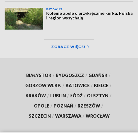
KATOWICE
Kolejne apele o przykręcanie kurka. Polska
i region wysychają
ZOBACZ WIĘCEJ
BIAŁYSTOK
/
BYDGOSZCZ
/
GDAŃSK
/
GORZÓW WLKP.
/
KATOWICE
/
KIELCE
/
KRAKÓW
/
LUBLIN
/
ŁÓDŹ
/
OLSZTYN
/
OPOLE
/
POZNAŃ
/
RZESZÓW
/
SZCZECIN
/
WARSZAWA
/
WROCŁAW