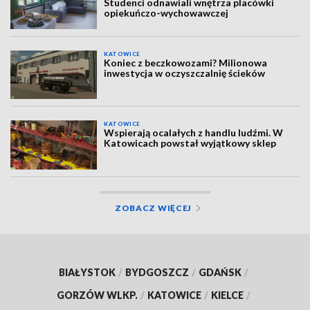
Studenci odnawiali wnętrza placówki
opiekuńczo-wychowawczej
KATOWICE
Koniec z beczkowozami? Milionowa
inwestycja w oczyszczalnię ścieków
KATOWICE
Wspierają ocalałych z handlu ludźmi. W
Katowicach powstał wyjątkowy sklep
ZOBACZ WIĘCEJ
BIAŁYSTOK
/
BYDGOSZCZ
/
GDAŃSK
/
GORZÓW WLKP.
/
KATOWICE
/
KIELCE
/