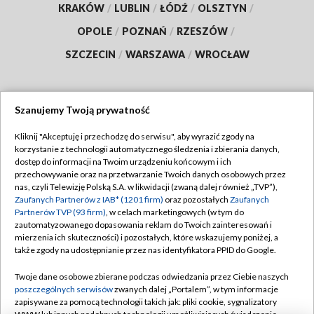
KRAKÓW
/
LUBLIN
/
ŁÓDŹ
/
OLSZTYN
/
OPOLE
/
POZNAŃ
/
RZESZÓW
/
SZCZECIN
/
WARSZAWA
/
WROCŁAW
Szanujemy Twoją prywatność
Dołącz do nas:
Kliknij "Akceptuję i przechodzę do serwisu", aby wyrazić zgody na
korzystanie z technologii automatycznego śledzenia i zbierania danych,
TVP
dostęp do informacji na Twoim urządzeniu końcowym i ich
Abonament TVP
przechowywanie oraz na przetwarzanie Twoich danych osobowych przez
Regulamin TVP
nas, czyli Telewizję Polską S.A. w likwidacji (zwaną dalej również „TVP”),
Emisja w TVP
Polityka prywatności
Zaufanych Partnerów z IAB* (1201 firm)
oraz pozostałych
Zaufanych
Partnerów TVP (93 firm)
, w celach marketingowych (w tym do
Centrum informacji TVP
Moje zgody
zautomatyzowanego dopasowania reklam do Twoich zainteresowań i
mierzenia ich skuteczności) i pozostałych, które wskazujemy poniżej, a
Naziemna Telewizja Cyfrowa
Pomoc
także zgody na udostępnianie przez nas identyfikatora PPID do Google.
Sklep TVP
Biuro reklamy
Twoje dane osobowe zbierane podczas odwiedzania przez Ciebie naszych
Rada Programowa
Kontakt
poszczególnych serwisów
zwanych dalej „Portalem”, w tym informacje
zapisywane za pomocą technologii takich jak: pliki cookie, sygnalizatory
System NOS