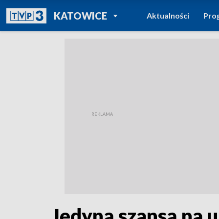
POWRÓT DO
KATOWICE
Aktualności
Pro
TVP REGIONY
Jedyną szansą na u