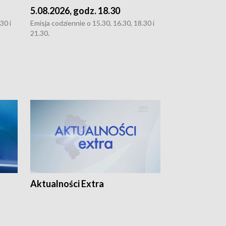
5.08.2026, godz. 18.30
4.08.2026, g
30 i
Emisja codziennie o 15.30, 16.30, 18.30 i
Emisja codziennie
21.30.
21.30.
Aktualności Extra