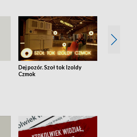
Dej pozór. Szoł tok Izoldy
Dzień z blisk
Czmok