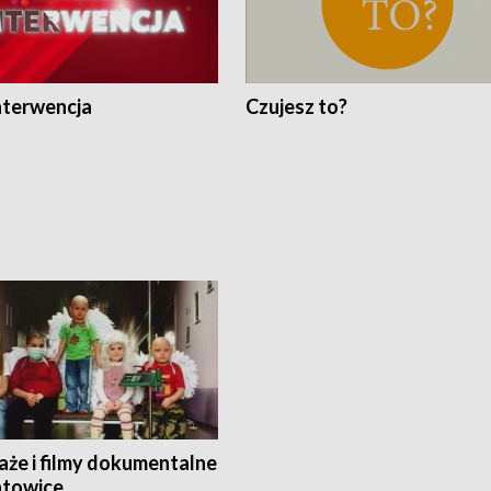
nterwencja
Czujesz to?
aże i filmy dokumentalne
towice