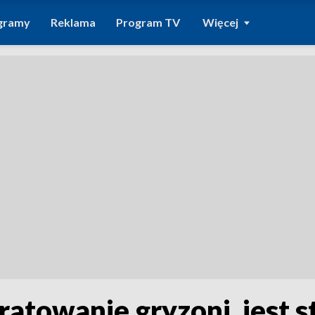
gramy
Reklama
Program TV
Więcej
ratowanie gryzoni, jest s