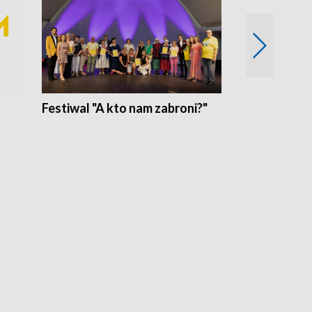
Festiwal "A kto nam zabroni?"
Mikrokosmo