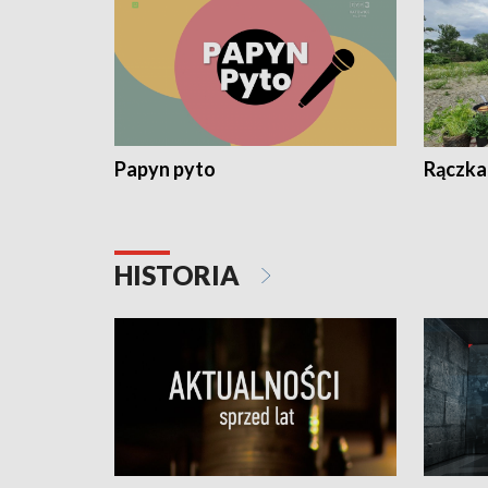
Papyn pyto
Rączka
HISTORIA