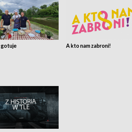
 gotuje
A kto nam zabroni!