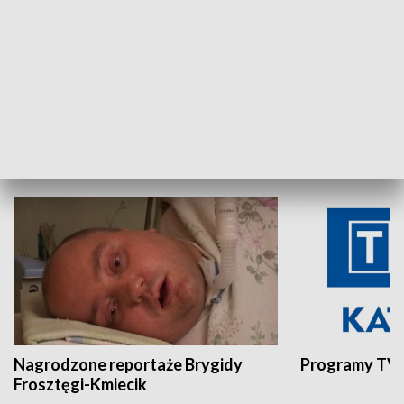
Aktualności sprzed lat
Z historią w tl
INNE
Nagrodzone reportaże Brygidy
Programy TVP
Frosztęgi-Kmiecik