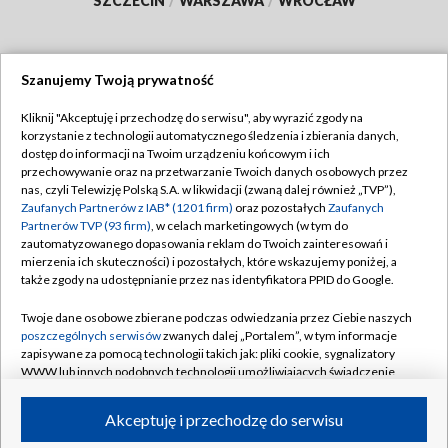
SZCZECIN
/
WARSZAWA
/
WROCŁAW
Szanujemy Twoją prywatność
Dołącz do nas:
Kliknij "Akceptuję i przechodzę do serwisu", aby wyrazić zgody na
korzystanie z technologii automatycznego śledzenia i zbierania danych,
TVP
dostęp do informacji na Twoim urządzeniu końcowym i ich
Abonament TVP
przechowywanie oraz na przetwarzanie Twoich danych osobowych przez
Regulamin TVP
nas, czyli Telewizję Polską S.A. w likwidacji (zwaną dalej również „TVP”),
Emisja w TVP
Polityka prywatności
Zaufanych Partnerów z IAB* (1201 firm)
oraz pozostałych
Zaufanych
Partnerów TVP (93 firm)
, w celach marketingowych (w tym do
Centrum informacji TVP
Moje zgody
zautomatyzowanego dopasowania reklam do Twoich zainteresowań i
mierzenia ich skuteczności) i pozostałych, które wskazujemy poniżej, a
Naziemna Telewizja Cyfrowa
Pomoc
także zgody na udostępnianie przez nas identyfikatora PPID do Google.
Sklep TVP
Biuro reklamy
Twoje dane osobowe zbierane podczas odwiedzania przez Ciebie naszych
Rada Programowa
Kontakt
poszczególnych serwisów
zwanych dalej „Portalem”, w tym informacje
zapisywane za pomocą technologii takich jak: pliki cookie, sygnalizatory
System NOS
WWW lub innych podobnych technologii umożliwiających świadczenie
dopasowanych i bezpiecznych usług, personalizację treści oraz reklam,
Informacje o nadawcy
Kanały
udostępnianie funkcji mediów społecznościowych oraz analizowanie
Akceptuję i przechodzę do serwisu
ruchu w Internecie.
Program dla prasy