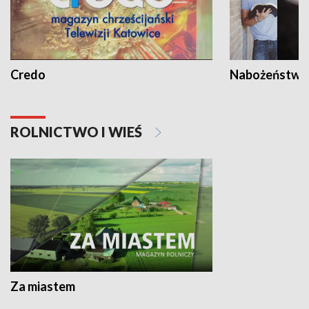
Credo
Nabożeństwa 
ROLNICTWO I WIEŚ
Za miastem