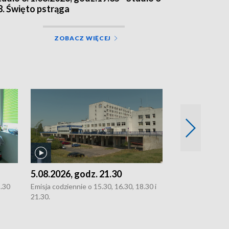
8. Święto pstrąga
ZOBACZ WIĘCEJ
5.08.2026, godz. 21.30
5.08.2026, g
8.30
Emisja codziennie o 15.30, 16.30, 18.30 i
Emisja codziennie
21.30.
21.30.