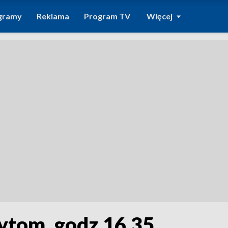
gramy
Reklama
Program TV
Więcej
Bytom, godz.16.35