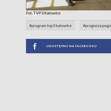
Fot. TVP3 Katowice
#program tvp3 katowice
#prognoza pog
UDOSTĘPNIJ NA FACEBOOKU