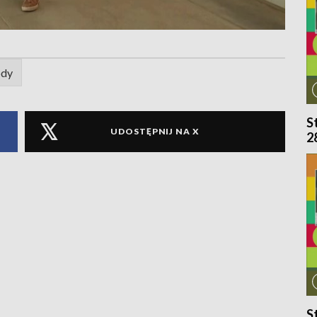
ody
S
UDOSTĘPNIJ NA X
2
S