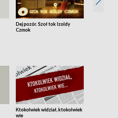
Dej pozór. Szoł tok Izoldy
Dzień z blisk
Czmok
Ktokolwiek widział, ktokolwiek
wie