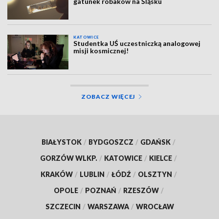
gatunek robaków na Śląsku
KATOWICE
Studentka UŚ uczestniczką analogowej
misji kosmicznej!
ZOBACZ WIĘCEJ
BIAŁYSTOK
/
BYDGOSZCZ
/
GDAŃSK
/
GORZÓW WLKP.
/
KATOWICE
/
KIELCE
/
KRAKÓW
/
LUBLIN
/
ŁÓDŹ
/
OLSZTYN
/
OPOLE
/
POZNAŃ
/
RZESZÓW
/
SZCZECIN
/
WARSZAWA
/
WROCŁAW