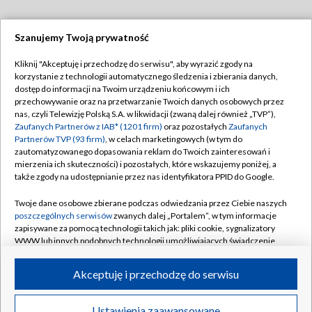
Szanujemy Twoją prywatność
Dołącz do nas:
Kliknij "Akceptuję i przechodzę do serwisu", aby wyrazić zgody na
korzystanie z technologii automatycznego śledzenia i zbierania danych,
TVP
dostęp do informacji na Twoim urządzeniu końcowym i ich
Abonament TVP
przechowywanie oraz na przetwarzanie Twoich danych osobowych przez
Regulamin TVP
nas, czyli Telewizję Polską S.A. w likwidacji (zwaną dalej również „TVP”),
Emisja w TVP
Polityka prywatności
Zaufanych Partnerów z IAB* (1201 firm)
oraz pozostałych
Zaufanych
Partnerów TVP (93 firm)
, w celach marketingowych (w tym do
Centrum informacji TVP
Moje zgody
zautomatyzowanego dopasowania reklam do Twoich zainteresowań i
mierzenia ich skuteczności) i pozostałych, które wskazujemy poniżej, a
Naziemna Telewizja Cyfrowa
Pomoc
także zgody na udostępnianie przez nas identyfikatora PPID do Google.
Sklep TVP
Biuro reklamy
Twoje dane osobowe zbierane podczas odwiedzania przez Ciebie naszych
Rada Programowa
Kontakt
poszczególnych serwisów
zwanych dalej „Portalem”, w tym informacje
zapisywane za pomocą technologii takich jak: pliki cookie, sygnalizatory
System NOS
WWW lub innych podobnych technologii umożliwiających świadczenie
dopasowanych i bezpiecznych usług, personalizację treści oraz reklam,
Informacje o nadawcy
Kanały
udostępnianie funkcji mediów społecznościowych oraz analizowanie
Akceptuję i przechodzę do serwisu
ruchu w Internecie.
Program dla prasy
©2026 Telewizja Polska S.A. w likwidacji
Biuro Reklamy
Twoje dane osobowe zbierane podczas odwiedzania przez Ciebie
Ustawienia zaawansowane