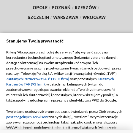
OPOLE
/
POZNAŃ
/
RZESZÓW
/
SZCZECIN
/
WARSZAWA
/
WROCŁAW
Szanujemy Twoją prywatność
Dołącz do nas:
Kliknij "Akceptuję i przechodzę do serwisu", aby wyrazić zgody na
korzystanie z technologii automatycznego śledzenia i zbierania danych,
TVP
dostęp do informacji na Twoim urządzeniu końcowym i ich
Abonament TVP
przechowywanie oraz na przetwarzanie Twoich danych osobowych przez
Regulamin TVP
nas, czyli Telewizję Polską S.A. w likwidacji (zwaną dalej również „TVP”),
Emisja w TVP
Polityka prywatności
Zaufanych Partnerów z IAB* (1201 firm)
oraz pozostałych
Zaufanych
Partnerów TVP (93 firm)
, w celach marketingowych (w tym do
Centrum informacji TVP
Moje zgody
zautomatyzowanego dopasowania reklam do Twoich zainteresowań i
mierzenia ich skuteczności) i pozostałych, które wskazujemy poniżej, a
Naziemna Telewizja Cyfrowa
Pomoc
także zgody na udostępnianie przez nas identyfikatora PPID do Google.
Sklep TVP
Biuro reklamy
Twoje dane osobowe zbierane podczas odwiedzania przez Ciebie naszych
Rada Programowa
Kontakt
poszczególnych serwisów
zwanych dalej „Portalem”, w tym informacje
zapisywane za pomocą technologii takich jak: pliki cookie, sygnalizatory
System NOS
WWW lub innych podobnych technologii umożliwiających świadczenie
dopasowanych i bezpiecznych usług, personalizację treści oraz reklam,