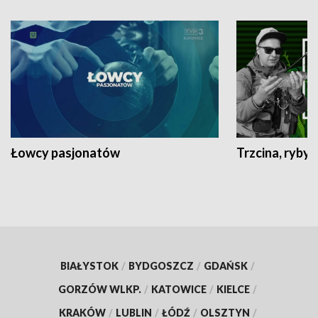
Łowcy pasjonatów
Trzcina, ryby 
BIAŁYSTOK
/
BYDGOSZCZ
/
GDAŃSK
/
GORZÓW WLKP.
/
KATOWICE
/
KIELCE
/
KRAKÓW
/
LUBLIN
/
ŁÓDŹ
/
OLSZTYN
/