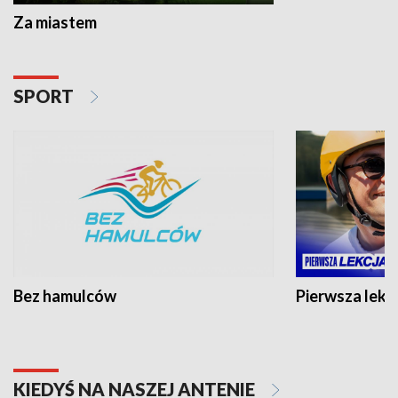
Za miastem
SPORT
Bez hamulców
Pierwsza lekc
KIEDYŚ NA NASZEJ ANTENIE