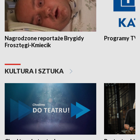
Nagrodzone reportaże Brygidy
Programy TVP
Frosztęgi-Kmiecik
KULTURA I SZTUKA