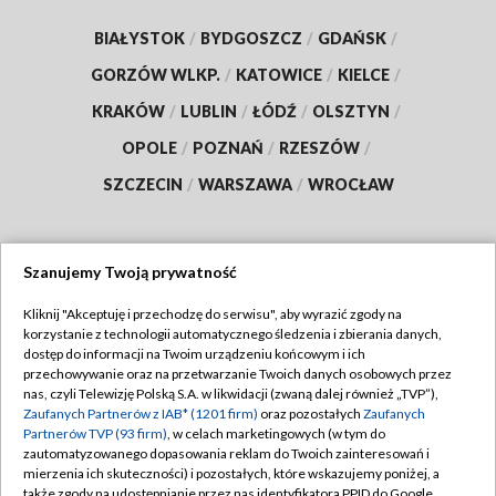
BIAŁYSTOK
/
BYDGOSZCZ
/
GDAŃSK
/
GORZÓW WLKP.
/
KATOWICE
/
KIELCE
/
KRAKÓW
/
LUBLIN
/
ŁÓDŹ
/
OLSZTYN
/
OPOLE
/
POZNAŃ
/
RZESZÓW
/
SZCZECIN
/
WARSZAWA
/
WROCŁAW
Szanujemy Twoją prywatność
Dołącz do nas:
Kliknij "Akceptuję i przechodzę do serwisu", aby wyrazić zgody na
korzystanie z technologii automatycznego śledzenia i zbierania danych,
TVP
dostęp do informacji na Twoim urządzeniu końcowym i ich
Abonament TVP
przechowywanie oraz na przetwarzanie Twoich danych osobowych przez
Regulamin TVP
nas, czyli Telewizję Polską S.A. w likwidacji (zwaną dalej również „TVP”),
Emisja w TVP
Polityka prywatności
Zaufanych Partnerów z IAB* (1201 firm)
oraz pozostałych
Zaufanych
Partnerów TVP (93 firm)
, w celach marketingowych (w tym do
Centrum informacji TVP
Moje zgody
zautomatyzowanego dopasowania reklam do Twoich zainteresowań i
mierzenia ich skuteczności) i pozostałych, które wskazujemy poniżej, a
Naziemna Telewizja Cyfrowa
Pomoc
także zgody na udostępnianie przez nas identyfikatora PPID do Google.