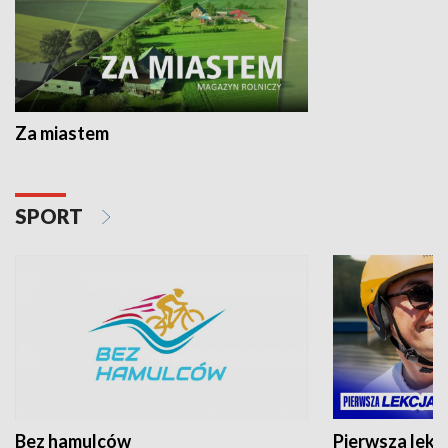
Za miastem
SPORT
Bez hamulców
Pierwsza lekc