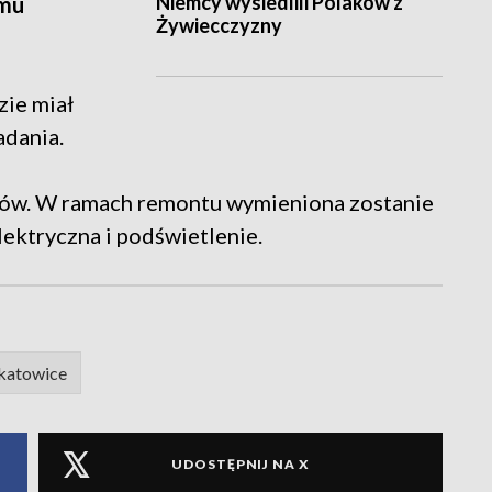
Niemcy wysiedlili Polaków z
mu
Żywiecczyzny
ie miał
zadania.
rów. W ramach remontu wymieniona zostanie
elektryczna i podświetlenie.
 katowice
UDOSTĘPNIJ NA X