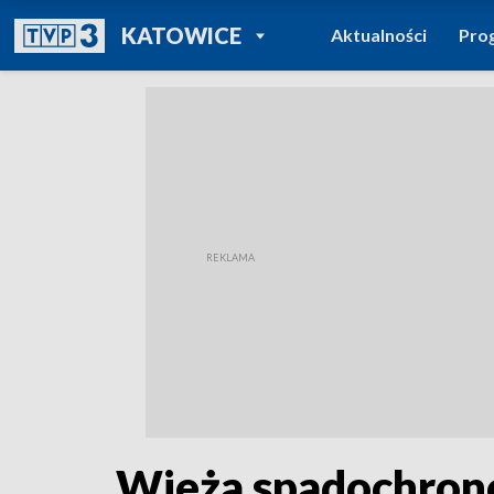
POWRÓT DO
KATOWICE
Aktualności
Pro
TVP REGIONY
Wieża spadochron