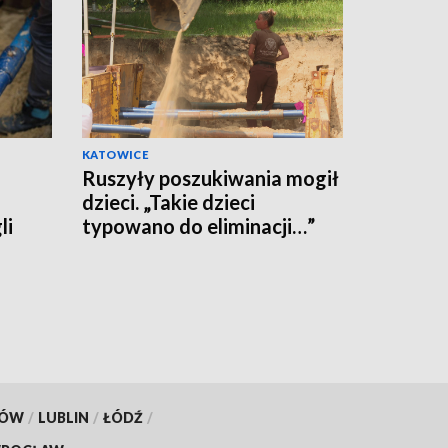
KATOWICE
Ruszyły poszukiwania mogił
dzieci. „Takie dzieci
li
typowano do eliminacji…”
KÓW
/
LUBLIN
/
ŁÓDŹ
/