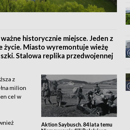
e ważne historycznie miejsce. Jeden z
e życie. Miasto wyremontuje wieżę
zki. Stalowa replika przedwojennej
iższa z
łna milion
ten cel w
ównież
Aktion Saybusch. 84 lata temu