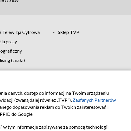
ROCŁAW
 Telewizja Cyfrowa
Sklep TVP
la prasy
tograficzny
sing (znaki)
klamy
Kontakt
rania danych, dostęp do informacji na Twoim urządzeniu
idacji (zwaną dalej również „TVP”),
Zaufanych Partnerów
anego dopasowania reklam do Twoich zainteresowań i
a PPID do Google.
”, w tym informacje zapisywane za pomocą technologii