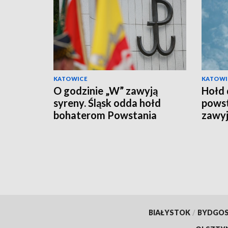
KATOWICE
KATOWI
O godzinie „W” zawyją
Hołd 
syreny. Śląsk odda hołd
powst
bohaterom Powstania
zawyj
Warszawskiego
BIAŁYSTOK
/
BYDGO