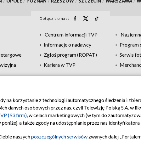
N
/
OPOLE
/
POZNAŃ
/
RZESZÓW
/
SZCZECIN
/
WARSZAWA
/
W
Dołącz do nas:
Centrum informacji TVP
Naziemna
Informacje o nadawcy
Program d
zetargowe
Zgłoś program (ROPAT)
Serwis fo
wizyjna
Kariera w TVP
Merchandi
Polityka prywatności
Moje zgody
Pomoc
Biuro re
ody na korzystanie z technologii automatycznego śledzenia i zbie
 danych osobowych przez nas, czyli Telewizję Polską S.A. w likw
VP (93 firm)
, w celach marketingowych (w tym do zautomatyzow
 poniżej, a także zgody na udostępnianie przez nas identyfikator
Ciebie naszych
poszczególnych serwisów
zwanych dalej „Portalem