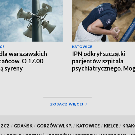
CE
KATOWICE
dla warszawskich
IPN odkrył szczątki
ańców. O 17.00
pacjentów szpitala
ą syreny
psychiatrycznego. Mog
zginąć w akcji T4
ZOBACZ WIĘCEJ
SZCZ
/
GDAŃSK
/
GORZÓW WLKP.
/
KATOWICE
/
KIELCE
/
KRA