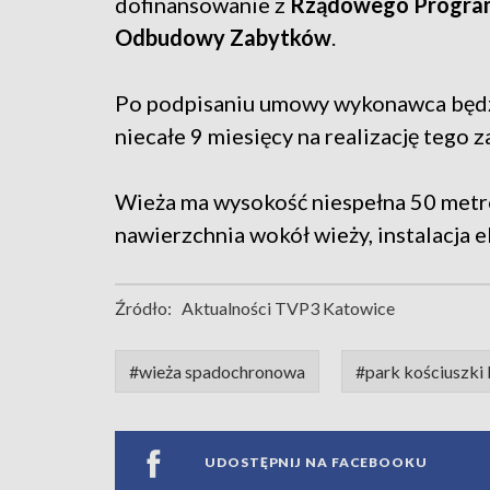
dofinansowanie z
Rządowego Progra
Odbudowy Zabytków
.
Po podpisaniu umowy wykonawca będz
niecałe 9 miesięcy na realizację tego 
Wieża ma wysokość niespełna 50 met
nawierzchnia wokół wieży, instalacja 
Źródło:
Aktualności TVP3 Katowice
#wieża spadochronowa
#park kościuszki
UDOSTĘPNIJ NA FACEBOOKU