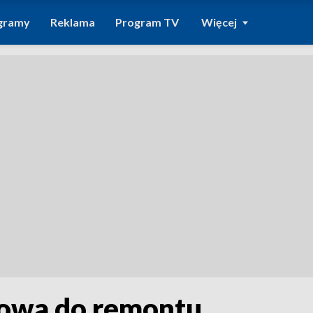
gramy
Reklama
Program TV
Więcej
owa do remontu