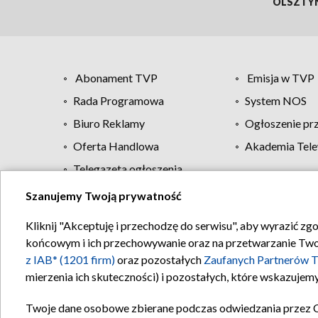
OLSZTY
Abonament TVP
Emisja w TVP
Rada Programowa
System NOS
Biuro Reklamy
Ogłoszenie pr
Oferta Handlowa
Akademia Tele
Telegazeta ogłoszenia
Szanujemy Twoją prywatność
Regulamin TVP
Kliknij "Akceptuję i przechodzę do serwisu", aby wyrazić zg
końcowym i ich przechowywanie oraz na przetwarzanie Twoich
z IAB* (1201 firm)
oraz pozostałych
Zaufanych Partnerów T
mierzenia ich skuteczności) i pozostałych, które wskazujemy
Twoje dane osobowe zbierane podczas odwiedzania przez 