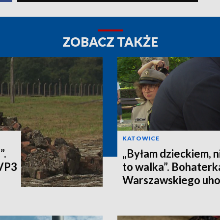
ZOBACZ TAKŻE
KATOWICE
”.
„Byłam dzieckiem, n
TVP3
to walka”. Bohater
Warszawskiego uh