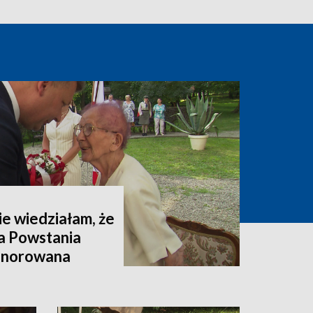
ie wiedziałam, że
ka Powstania
onorowana