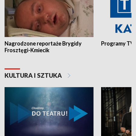
Nagrodzone reportaże Brygidy
Programy TVP
Frosztęgi-Kmiecik
KULTURA I SZTUKA