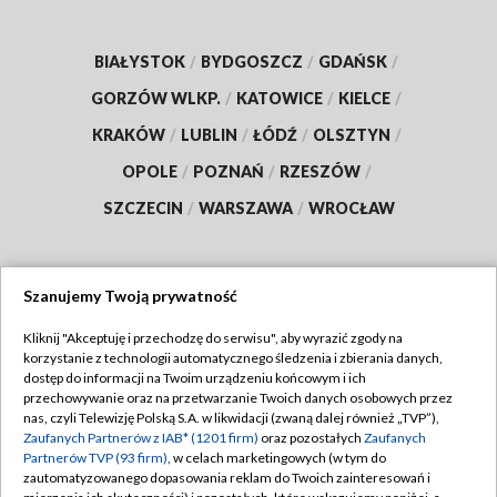
BIAŁYSTOK
/
BYDGOSZCZ
/
GDAŃSK
/
GORZÓW WLKP.
/
KATOWICE
/
KIELCE
/
KRAKÓW
/
LUBLIN
/
ŁÓDŹ
/
OLSZTYN
/
OPOLE
/
POZNAŃ
/
RZESZÓW
/
SZCZECIN
/
WARSZAWA
/
WROCŁAW
Szanujemy Twoją prywatność
Dołącz do nas:
Kliknij "Akceptuję i przechodzę do serwisu", aby wyrazić zgody na
korzystanie z technologii automatycznego śledzenia i zbierania danych,
TVP
dostęp do informacji na Twoim urządzeniu końcowym i ich
Abonament TVP
przechowywanie oraz na przetwarzanie Twoich danych osobowych przez
Regulamin TVP
nas, czyli Telewizję Polską S.A. w likwidacji (zwaną dalej również „TVP”),
Emisja w TVP
Polityka prywatności
Zaufanych Partnerów z IAB* (1201 firm)
oraz pozostałych
Zaufanych
Partnerów TVP (93 firm)
, w celach marketingowych (w tym do
Centrum informacji TVP
Moje zgody
zautomatyzowanego dopasowania reklam do Twoich zainteresowań i