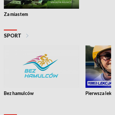
Za miastem
SPORT
Bez hamulców
Pierwsza lekc