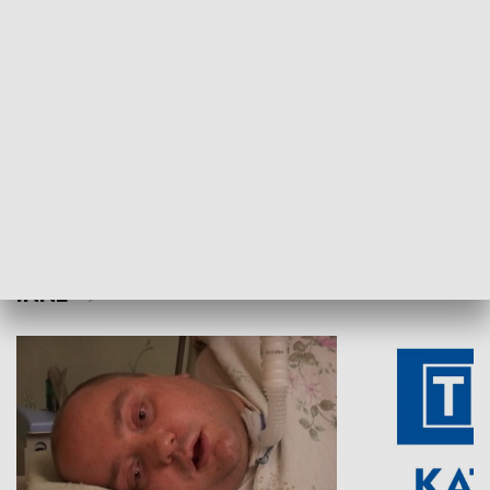
Aktualności sprzed lat
Z historią w tl
INNE