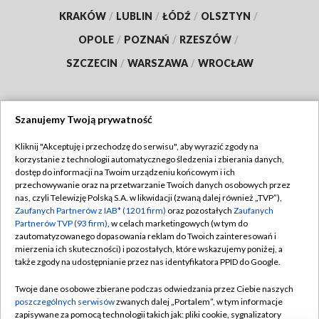
KRAKÓW
/
LUBLIN
/
ŁÓDŹ
/
OLSZTYN
/
OPOLE
/
POZNAŃ
/
RZESZÓW
/
SZCZECIN
/
WARSZAWA
/
WROCŁAW
Szanujemy Twoją prywatność
Dołącz do nas:
Kliknij "Akceptuję i przechodzę do serwisu", aby wyrazić zgody na
korzystanie z technologii automatycznego śledzenia i zbierania danych,
TVP
dostęp do informacji na Twoim urządzeniu końcowym i ich
Abonament TVP
przechowywanie oraz na przetwarzanie Twoich danych osobowych przez
Regulamin TVP
nas, czyli Telewizję Polską S.A. w likwidacji (zwaną dalej również „TVP”),
Emisja w TVP
Polityka prywatności
Zaufanych Partnerów z IAB* (1201 firm)
oraz pozostałych
Zaufanych
Partnerów TVP (93 firm)
, w celach marketingowych (w tym do
Centrum informacji TVP
Moje zgody
zautomatyzowanego dopasowania reklam do Twoich zainteresowań i
mierzenia ich skuteczności) i pozostałych, które wskazujemy poniżej, a
Naziemna Telewizja Cyfrowa
Pomoc
także zgody na udostępnianie przez nas identyfikatora PPID do Google.
Sklep TVP
Biuro reklamy
Twoje dane osobowe zbierane podczas odwiedzania przez Ciebie naszych
Rada Programowa
Kontakt
poszczególnych serwisów
zwanych dalej „Portalem”, w tym informacje
zapisywane za pomocą technologii takich jak: pliki cookie, sygnalizatory