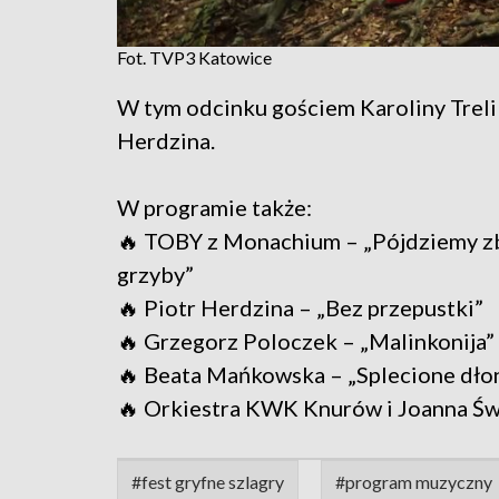
Fot. TVP3 Katowice
W tym odcinku gościem Karoliny Treli 
Herdzina.
W programie także:
🔥 TOBY z Monachium – „Pójdziemy z
grzyby”
🔥 Piotr Herdzina – „Bez przepustki”
🔥 Grzegorz Poloczek – „Malinkonija”
🔥 Beata Mańkowska – „Splecione dło
🔥 Orkiestra KWK Knurów i Joanna Św
#fest gryfne szlagry
#program muzyczny