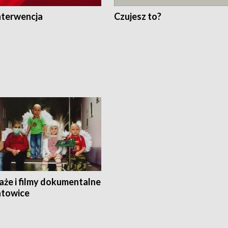
nterwencja
Czujesz to?
aże i filmy dokumentalne
towice