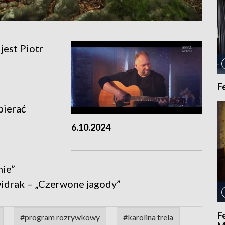
jest Piotr
F
bierać
6.10.2024
nie”
idrak – „Czerwone jagody”
F
#program rozrywkowy
#karolina trela