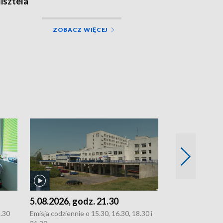
isztela
ZOBACZ WIĘCEJ
5.08.2026, godz. 21.30
5.08.2026, g
8.30
Emisja codziennie o 15.30, 16.30, 18.30 i
Emisja codziennie