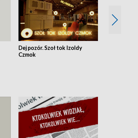
Dej pozór. Szoł tok Izoldy
Dzień z blisk
Czmok