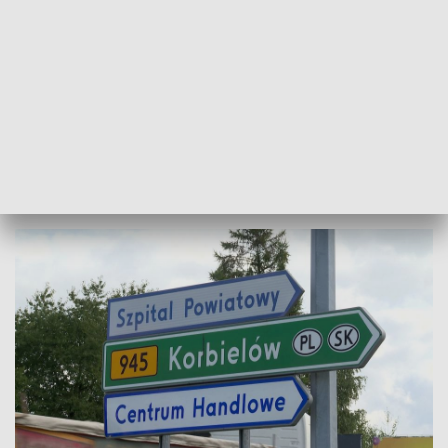
Kłopoty z przejazdem przez miasto mieli również kierowcy,
którzy nie musieli jechać na drugą stronę rzeki. Samochody
próbujące objechać zakorkowane główne drogi, generowały
zwiększony ruch na pozostałych ulicach Żywca.
Zdaniem Zarządu Dróg Wojewódzkich most w Żywcu
powinien wytrzymać, do następnego kompleksowego
remontu, co najmniej 20 lat.