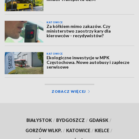
KATOWICE
Za kółkiem mimo zakazów. Czy
ministerstwo zaostrzy kary dla
kierowców - recydywistów?
KATOWICE
Ekologiczne inwestycje w MPK
Częstochowa. Nowe autobusy i zaplecze
serwisowe
ZOBACZ WIĘCEJ
BIAŁYSTOK
/
BYDGOSZCZ
/
GDAŃSK
/
GORZÓW WLKP.
/
KATOWICE
/
KIELCE
/