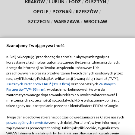
KRAKÓW
/
LUBLIN
/
ŁÓDŹ
/
OLSZTYN
/
OPOLE
/
POZNAŃ
/
RZESZÓW
/
SZCZECIN
/
WARSZAWA
/
WROCŁAW
Szanujemy Twoją prywatność
Dołącz do nas:
Kliknij "Akceptuję i przechodzę do serwisu", aby wyrazić zgody na
korzystanie z technologii automatycznego śledzenia i zbierania danych,
TVP
dostęp do informacji na Twoim urządzeniu końcowym i ich
Abonament TVP
przechowywanie oraz na przetwarzanie Twoich danych osobowych przez
Regulamin TVP
nas, czyli Telewizję Polską S.A. w likwidacji (zwaną dalej również „TVP”),
Emisja w TVP
Polityka prywatności
Zaufanych Partnerów z IAB* (1201 firm)
oraz pozostałych
Zaufanych
Partnerów TVP (93 firm)
, w celach marketingowych (w tym do
Centrum informacji TVP
Moje zgody
zautomatyzowanego dopasowania reklam do Twoich zainteresowań i
mierzenia ich skuteczności) i pozostałych, które wskazujemy poniżej, a
Naziemna Telewizja Cyfrowa
Pomoc
także zgody na udostępnianie przez nas identyfikatora PPID do Google.
Sklep TVP
Biuro reklamy
Twoje dane osobowe zbierane podczas odwiedzania przez Ciebie naszych
Rada Programowa
Kontakt
poszczególnych serwisów
zwanych dalej „Portalem”, w tym informacje
zapisywane za pomocą technologii takich jak: pliki cookie, sygnalizatory
System NOS
WWW lub innych podobnych technologii umożliwiających świadczenie