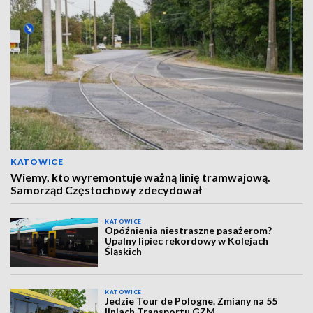
KATOWICE
Wiemy, kto wyremontuje ważną linię tramwajową.
Samorząd Częstochowy zdecydował
KATOWICE
Opóźnienia niestraszne pasażerom?
Upalny lipiec rekordowy w Kolejach
Śląskich
KATOWICE
Jedzie Tour de Pologne. Zmiany na 55
liniach Transportu GZM