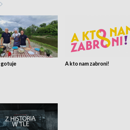
 gotuje
A kto nam zabroni!