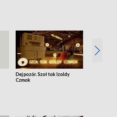
Dej pozór. Szoł tok Izoldy
Dzień z blisk
Czmok