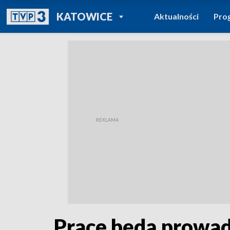
POWRÓT DO
KATOWICE
Aktualności
Pro
TVP REGIONY
Prace będą prowad