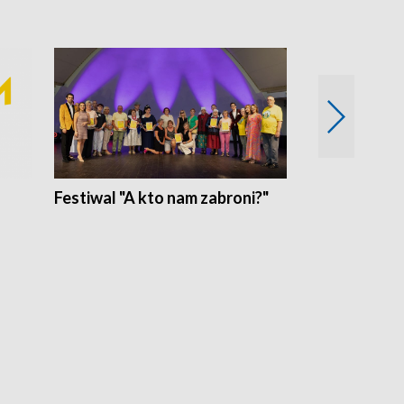
Festiwal "A kto nam zabroni?"
Mikrokosmo