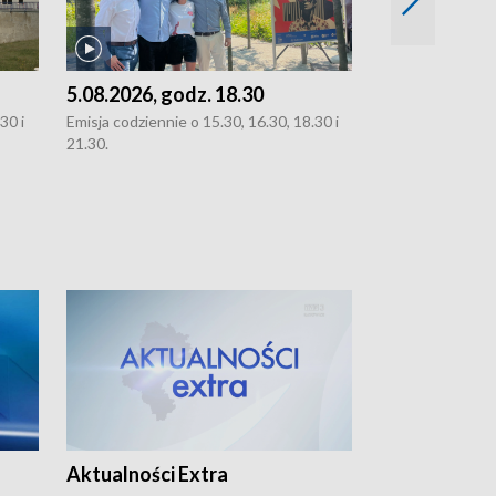
5.08.2026, godz. 18.30
4.08.2026, g
30 i
Emisja codziennie o 15.30, 16.30, 18.30 i
Emisja codziennie
21.30.
21.30.
Aktualności Extra