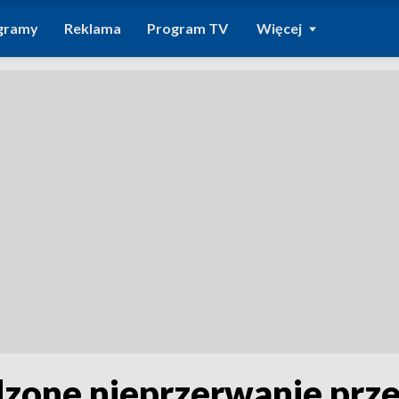
gramy
Reklama
Program TV
Więcej
zone nieprzerwanie prze