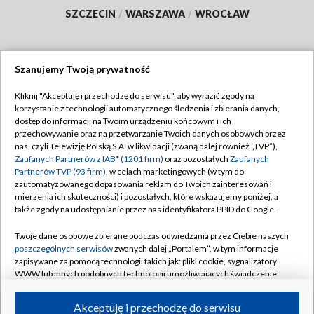
SZCZECIN
/
WARSZAWA
/
WROCŁAW
Szanujemy Twoją prywatność
Dołącz do nas:
Kliknij "Akceptuję i przechodzę do serwisu", aby wyrazić zgody na
korzystanie z technologii automatycznego śledzenia i zbierania danych,
TVP
dostęp do informacji na Twoim urządzeniu końcowym i ich
Abonament TVP
przechowywanie oraz na przetwarzanie Twoich danych osobowych przez
Regulamin TVP
nas, czyli Telewizję Polską S.A. w likwidacji (zwaną dalej również „TVP”),
Emisja w TVP
Polityka prywatności
Zaufanych Partnerów z IAB* (1201 firm)
oraz pozostałych
Zaufanych
Partnerów TVP (93 firm)
, w celach marketingowych (w tym do
Centrum informacji TVP
Moje zgody
zautomatyzowanego dopasowania reklam do Twoich zainteresowań i
mierzenia ich skuteczności) i pozostałych, które wskazujemy poniżej, a
Naziemna Telewizja Cyfrowa
Pomoc
także zgody na udostępnianie przez nas identyfikatora PPID do Google.
Sklep TVP
Biuro reklamy
Twoje dane osobowe zbierane podczas odwiedzania przez Ciebie naszych
Rada Programowa
Kontakt
poszczególnych serwisów
zwanych dalej „Portalem”, w tym informacje
zapisywane za pomocą technologii takich jak: pliki cookie, sygnalizatory
System NOS
WWW lub innych podobnych technologii umożliwiających świadczenie
dopasowanych i bezpiecznych usług, personalizację treści oraz reklam,
Informacje o nadawcy
Kanały
udostępnianie funkcji mediów społecznościowych oraz analizowanie
Akceptuję i przechodzę do serwisu
ruchu w Internecie.
Program dla prasy