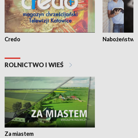
Credo
Nabożeństwa 
ROLNICTWO I WIEŚ
Za miastem