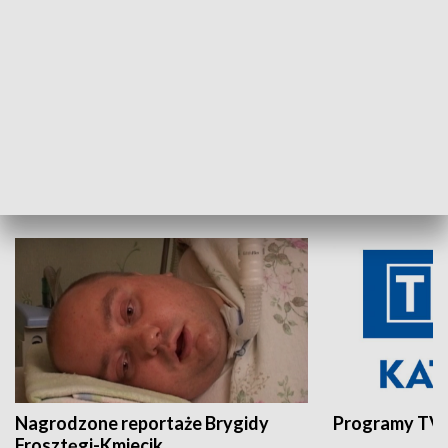
Aktualności sprzed lat
Z historią w tl
INNE
Nagrodzone reportaże Brygidy
Programy TVP
Frosztęgi-Kmiecik