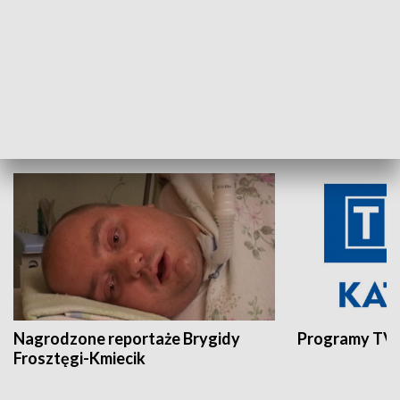
Aktualności sprzed lat
Z historią w tl
INNE
Nagrodzone reportaże Brygidy
Programy TVP
Frosztęgi-Kmiecik