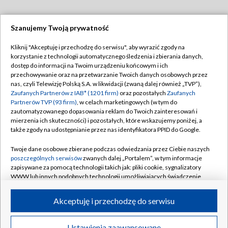
Szanujemy Twoją prywatność
Dołącz do nas:
Kliknij "Akceptuję i przechodzę do serwisu", aby wyrazić zgody na
korzystanie z technologii automatycznego śledzenia i zbierania danych,
TVP
dostęp do informacji na Twoim urządzeniu końcowym i ich
Abonament TVP
przechowywanie oraz na przetwarzanie Twoich danych osobowych przez
Regulamin TVP
nas, czyli Telewizję Polską S.A. w likwidacji (zwaną dalej również „TVP”),
Emisja w TVP
Polityka prywatności
Zaufanych Partnerów z IAB* (1201 firm)
oraz pozostałych
Zaufanych
Partnerów TVP (93 firm)
, w celach marketingowych (w tym do
Centrum informacji TVP
Moje zgody
zautomatyzowanego dopasowania reklam do Twoich zainteresowań i
mierzenia ich skuteczności) i pozostałych, które wskazujemy poniżej, a
Naziemna Telewizja Cyfrowa
Pomoc
także zgody na udostępnianie przez nas identyfikatora PPID do Google.
Sklep TVP
Biuro reklamy
Twoje dane osobowe zbierane podczas odwiedzania przez Ciebie naszych
Rada Programowa
Kontakt
poszczególnych serwisów
zwanych dalej „Portalem”, w tym informacje
zapisywane za pomocą technologii takich jak: pliki cookie, sygnalizatory
System NOS
WWW lub innych podobnych technologii umożliwiających świadczenie
dopasowanych i bezpiecznych usług, personalizację treści oraz reklam,
Informacje o nadawcy
Kanały
udostępnianie funkcji mediów społecznościowych oraz analizowanie
Akceptuję i przechodzę do serwisu
ruchu w Internecie.
Program dla prasy
©2026 Telewizja Polska S.A. w likwidacji
Biuro Reklamy
Twoje dane osobowe zbierane podczas odwiedzania przez Ciebie
Ustawienia zaawansowane