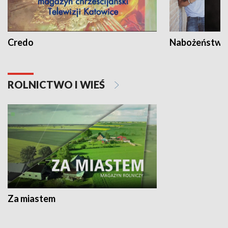
Credo
Nabożeństwa 
ROLNICTWO I WIEŚ
Za miastem