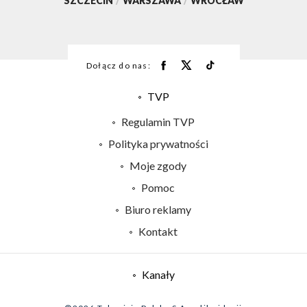
SZCZECIN
/
WARSZAWA
/
WROCŁAW
Dołącz do nas:
TVP
Abonament TVP
Regulamin TVP
Emisja w TVP
Polityka prywatności
Centrum informacji TVP
Moje zgody
Naziemna Telewizja Cyfrowa
Pomoc
Sklep TVP
Biuro reklamy
Rada Programowa
Kontakt
System NOS
Informacje o nadawcy
Kanały
Program dla prasy