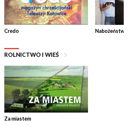
Credo
Nabożeństwa 
ROLNICTWO I WIEŚ
Za miastem