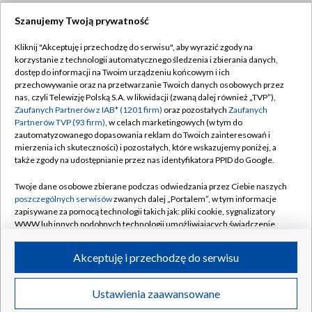
Szanujemy Twoją prywatność
Dołącz do nas:
Kliknij "Akceptuję i przechodzę do serwisu", aby wyrazić zgody na
korzystanie z technologii automatycznego śledzenia i zbierania danych,
TVP
dostęp do informacji na Twoim urządzeniu końcowym i ich
Abonament TVP
przechowywanie oraz na przetwarzanie Twoich danych osobowych przez
Regulamin TVP
nas, czyli Telewizję Polską S.A. w likwidacji (zwaną dalej również „TVP”),
Emisja w TVP
Polityka prywatności
Zaufanych Partnerów z IAB* (1201 firm)
oraz pozostałych
Zaufanych
Partnerów TVP (93 firm)
, w celach marketingowych (w tym do
Centrum informacji TVP
Moje zgody
zautomatyzowanego dopasowania reklam do Twoich zainteresowań i
mierzenia ich skuteczności) i pozostałych, które wskazujemy poniżej, a
Naziemna Telewizja Cyfrowa
Pomoc
także zgody na udostępnianie przez nas identyfikatora PPID do Google.
Sklep TVP
Biuro reklamy
Twoje dane osobowe zbierane podczas odwiedzania przez Ciebie naszych
Rada Programowa
Kontakt
poszczególnych serwisów
zwanych dalej „Portalem”, w tym informacje
zapisywane za pomocą technologii takich jak: pliki cookie, sygnalizatory
System NOS
WWW lub innych podobnych technologii umożliwiających świadczenie
dopasowanych i bezpiecznych usług, personalizację treści oraz reklam,
Informacje o nadawcy
Kanały
udostępnianie funkcji mediów społecznościowych oraz analizowanie
Akceptuję i przechodzę do serwisu
ruchu w Internecie.
Program dla prasy
©2026 Telewizja Polska S.A. w likwidacji
Biuro Reklamy
Twoje dane osobowe zbierane podczas odwiedzania przez Ciebie
Ustawienia zaawansowane
poszczególnych serwisów
na Portalu, takie jak adresy IP, identyfikatory
Ogłoszenie przetargowe