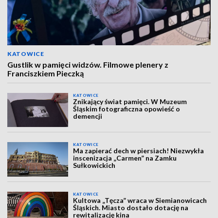
KATOWICE
Gustlik w pamięci widzów. Filmowe plenery z
Franciszkiem Pieczką
KATOWICE
Znikający świat pamięci. W Muzeum
Śląskim fotograficzna opowieść o
demencji
KATOWICE
Ma zapierać dech w piersiach! Niezwykła
inscenizacja „Carmen” na Zamku
Sułkowickich
KATOWICE
Kultowa „Tęcza” wraca w Siemianowicach
Śląskich. Miasto dostało dotację na
rewitalizację kina