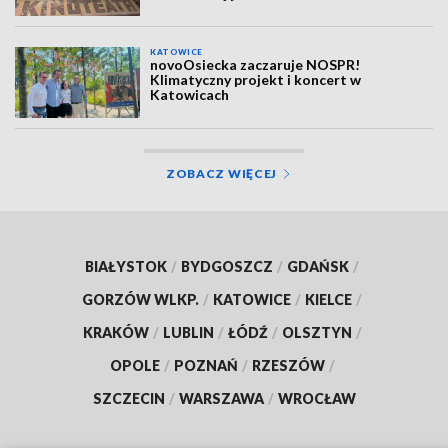
KATOWICE
novoOsiecka zaczaruje NOSPR!
Klimatyczny projekt i koncert w
Katowicach
ZOBACZ WIĘCEJ
BIAŁYSTOK
/
BYDGOSZCZ
/
GDAŃSK
/
GORZÓW WLKP.
/
KATOWICE
/
KIELCE
/
KRAKÓW
/
LUBLIN
/
ŁÓDŹ
/
OLSZTYN
/
OPOLE
/
POZNAŃ
/
RZESZÓW
/
SZCZECIN
/
WARSZAWA
/
WROCŁAW