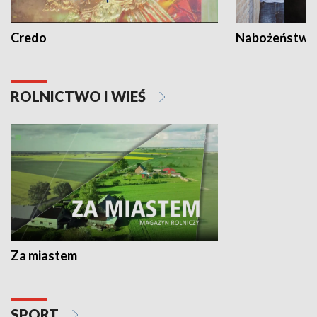
Credo
Nabożeństwa 
ROLNICTWO I WIEŚ
Za miastem
SPORT