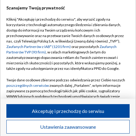
Szanujemy Twoją prywatność
Dołącz do nas:
Kliknij "Akceptuję i przechodzę do serwisu", aby wyrazić zgody na
korzystanie z technologii automatycznego śledzenia i zbierania danych,
TVP
dostęp do informacji na Twoim urządzeniu końcowym i ich
Abonament TVP
przechowywanie oraz na przetwarzanie Twoich danych osobowych przez
Regulamin TVP
nas, czyli Telewizję Polską S.A. w likwidacji (zwaną dalej również „TVP”),
Emisja w TVP
Polityka prywatności
Zaufanych Partnerów z IAB* (1201 firm)
oraz pozostałych
Zaufanych
Partnerów TVP (93 firm)
, w celach marketingowych (w tym do
Centrum informacji TVP
Moje zgody
zautomatyzowanego dopasowania reklam do Twoich zainteresowań i
mierzenia ich skuteczności) i pozostałych, które wskazujemy poniżej, a
Naziemna Telewizja Cyfrowa
Pomoc
także zgody na udostępnianie przez nas identyfikatora PPID do Google.
Sklep TVP
Biuro reklamy
Twoje dane osobowe zbierane podczas odwiedzania przez Ciebie naszych
Rada Programowa
Kontakt
poszczególnych serwisów
zwanych dalej „Portalem”, w tym informacje
zapisywane za pomocą technologii takich jak: pliki cookie, sygnalizatory
System NOS
WWW lub innych podobnych technologii umożliwiających świadczenie
dopasowanych i bezpiecznych usług, personalizację treści oraz reklam,
Informacje o nadawcy
Kanały
udostępnianie funkcji mediów społecznościowych oraz analizowanie
Akceptuję i przechodzę do serwisu
ruchu w Internecie.
Program dla prasy
©2026 Telewizja Polska S.A. w likwidacji
Biuro Reklamy
Twoje dane osobowe zbierane podczas odwiedzania przez Ciebie
Ustawienia zaawansowane
poszczególnych serwisów
na Portalu, takie jak adresy IP, identyfikatory
Ogłoszenie przetargowe
Twoich urządzeń końcowych i identyfikatory plików cookie, informacje o