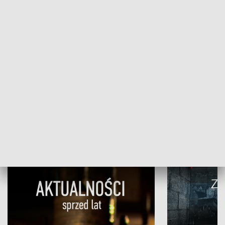
Papyn pyto
Rączka gotuje
HISTORIA