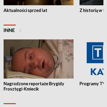
Aktualności sprzed lat
Z historią w tl
INNE
Nagrodzone reportaże Brygidy
Programy TVP
Frosztęgi-Kmiecik