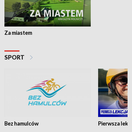
Za miastem
SPORT
Bez hamulców
Pierwsza lekc