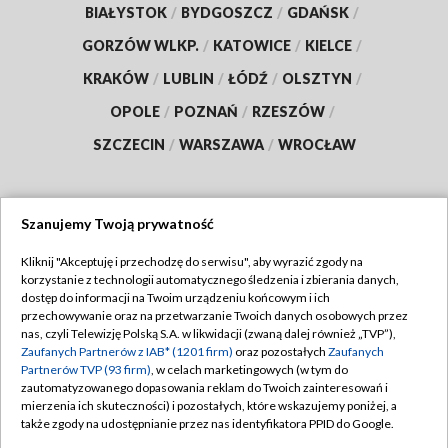
BIAŁYSTOK
/
BYDGOSZCZ
/
GDAŃSK
/
GORZÓW WLKP.
/
KATOWICE
/
KIELCE
/
KRAKÓW
/
LUBLIN
/
ŁÓDŹ
/
OLSZTYN
/
OPOLE
/
POZNAŃ
/
RZESZÓW
/
SZCZECIN
/
WARSZAWA
/
WROCŁAW
Szanujemy Twoją prywatność
Dołącz do nas:
Kliknij "Akceptuję i przechodzę do serwisu", aby wyrazić zgody na
korzystanie z technologii automatycznego śledzenia i zbierania danych,
TVP
dostęp do informacji na Twoim urządzeniu końcowym i ich
Abonament TVP
przechowywanie oraz na przetwarzanie Twoich danych osobowych przez
Regulamin TVP
nas, czyli Telewizję Polską S.A. w likwidacji (zwaną dalej również „TVP”),
Emisja w TVP
Polityka prywatności
Zaufanych Partnerów z IAB* (1201 firm)
oraz pozostałych
Zaufanych
Partnerów TVP (93 firm)
, w celach marketingowych (w tym do
Centrum informacji TVP
Moje zgody
zautomatyzowanego dopasowania reklam do Twoich zainteresowań i
mierzenia ich skuteczności) i pozostałych, które wskazujemy poniżej, a
Naziemna Telewizja Cyfrowa
Pomoc
także zgody na udostępnianie przez nas identyfikatora PPID do Google.
Sklep TVP