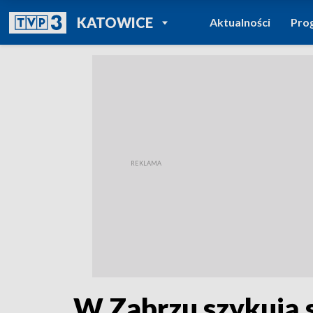
POWRÓT DO
KATOWICE
Aktualności
Pro
TVP REGIONY
W Zabrzu szykują 