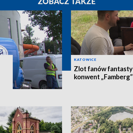
ZOBACZ TAKŻE
KATOWICE
Zlot fanów fantast
konwent „Famberg”