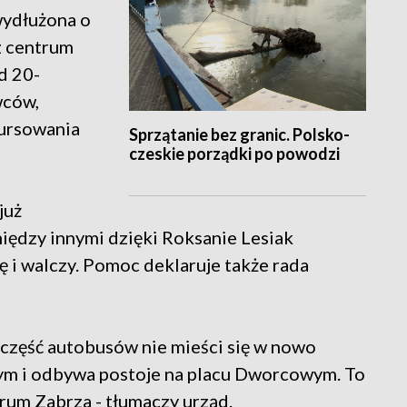
 wydłużona o
z centrum
d 20-
wców,
kursowania
Sprzątanie bez granic. Polsko-
czeskie porządki po powodzi
już
iędzy innymi dzięki Roksanie Lesiak
ę i walczy. Pomoc deklaruje także rada
o część autobusów nie mieści się w nowo
 i odbywa postoje na placu Dworcowym. To
rum Zabrza - tłumaczy urząd.