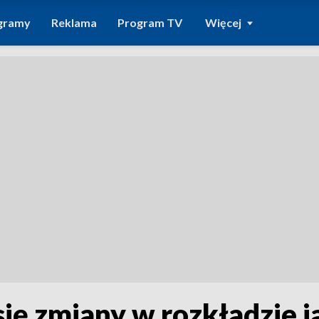
gramy
Reklama
Program TV
Więcej
się zmiany w rozkładzie 