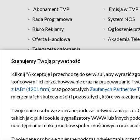
Abonament TVP
Emisja w TVP
Rada Programowa
System NOS
Biuro Reklamy
Ogłoszenie pr
Oferta Handlowa
Akademia Tele
Telegazeta ogłoszenia
Szanujemy Twoją prywatność
Regulamin TVP
Kliknij "Akceptuję i przechodzę do serwisu", aby wyrazić zg
końcowym i ich przechowywanie oraz na przetwarzanie Twoich
z IAB* (1201 firm)
oraz pozostałych
Zaufanych Partnerów T
mierzenia ich skuteczności) i pozostałych, które wskazujemy
Twoje dane osobowe zbierane podczas odwiedzania przez 
takich jak: pliki cookie, sygnalizatory WWW lub innych pod
udostępnianie funkcji mediów społecznościowych oraz anali
Twoje dane osobowe zbierane podczas odwiedzania przez 