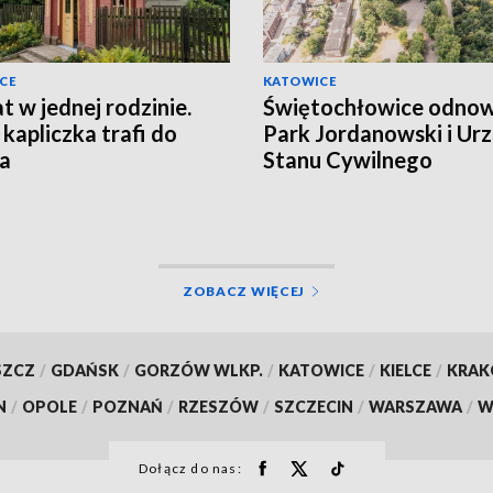
CE
KATOWICE
at w jednej rodzinie.
Świętochłowice odnow
 kapliczka trafi do
Park Jordanowski i Ur
a
Stanu Cywilnego
ZOBACZ WIĘCEJ
SZCZ
/
GDAŃSK
/
GORZÓW WLKP.
/
KATOWICE
/
KIELCE
/
KRA
N
/
OPOLE
/
POZNAŃ
/
RZESZÓW
/
SZCZECIN
/
WARSZAWA
/
W
Dołącz do nas: