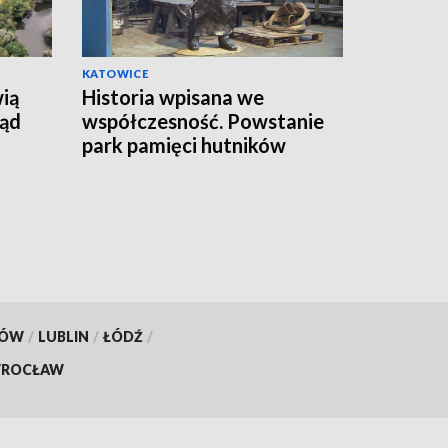
KATOWICE
ią
Historia wpisana we
ząd
współczesność. Powstanie
park pamięci hutników
KÓW
/
LUBLIN
/
ŁÓDŹ
/
ROCŁAW