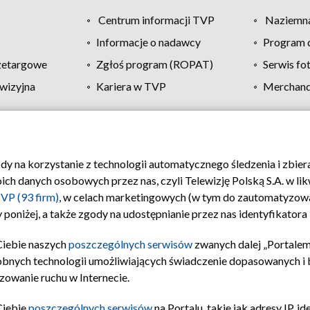
Centrum informacji TVP
Naziemna
Informacje o nadawcy
Program d
zetargowe
Zgłoś program (ROPAT)
Serwis fo
wizyjna
Kariera w TVP
Merchandi
Polityka prywatności
Moje zgody
Pomoc
Biuro re
ody na korzystanie z technologii automatycznego śledzenia i zbie
 danych osobowych przez nas, czyli Telewizję Polską S.A. w likw
VP (93 firm)
, w celach marketingowych (w tym do zautomatyzow
 poniżej, a także zgody na udostępnianie przez nas identyfikator
Ciebie naszych
poszczególnych serwisów
zwanych dalej „Portalem
obnych technologii umożliwiających świadczenie dopasowanych i be
zowanie ruchu w Internecie.
Ciebie
poszczególnych serwisów
na Portalu, takie jak adresy IP, 