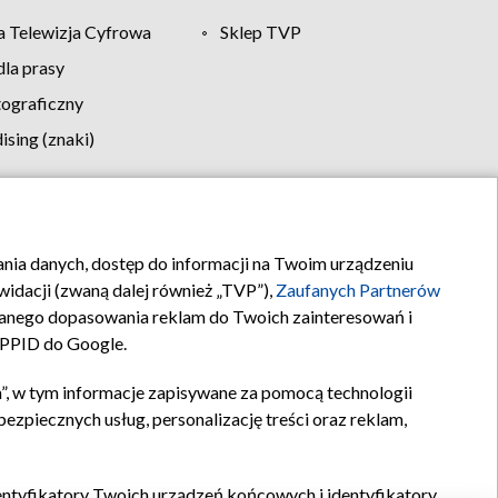
 Telewizja Cyfrowa
Sklep TVP
la prasy
tograficzny
sing (znaki)
klamy
Kontakt
rania danych, dostęp do informacji na Twoim urządzeniu
idacji (zwaną dalej również „TVP”),
Zaufanych Partnerów
anego dopasowania reklam do Twoich zainteresowań i
a PPID do Google.
”, w tym informacje zapisywane za pomocą technologii
zpiecznych usług, personalizację treści oraz reklam,
identyfikatory Twoich urządzeń końcowych i identyfikatory