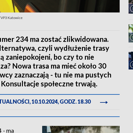
 TVP3 Katowice
umer 234 ma zostać zlikwidowana.
lternatywa, czyli wydłużenie trasy
 zaniepokojeni, bo czy to nie
sza? Nowa trasa ma mieć około 30
wcy zaznaczają - tu nie ma pustych
 Konsultacje społeczne trwają.
ALNOŚCI, 10.10.2024, GODZ. 18.30
4 - ma