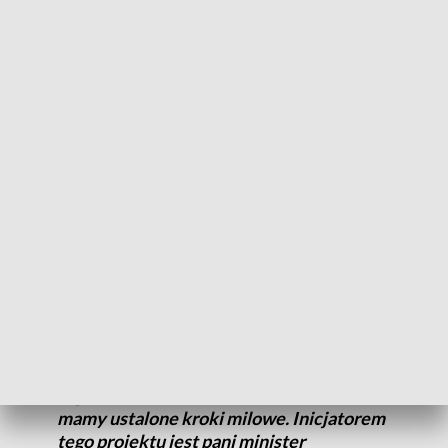
zdaniem
inwestycja nie tylko wpłynie na przemysł, ale
także na rozwój zrównoważonej mobilności.
Dąbrowski inwestycja wiąże się z wykorzystaniem zielonego
wodoru w przemyśle, jak i sektorze automobility.
Dąbrowski podkreślił też, że
ARP ma już partnera
technologicznego.
Wyjaśnił, że projekt będzie realizować
spółka jonit venture, w której partnerami będą trzy firmy. Kto
będzie trzecim partnerem, tego prezes ARP jeszcze nie
chciał ujawnić.
- Chcemy wybudować fabrykę wodoru, bo
to będzie "game changer" dla całego
regionu. Chcemy być w tym pierwsi,
mamy ustalone kroki milowe. Inicjatorem
tego projektu jest pani minister