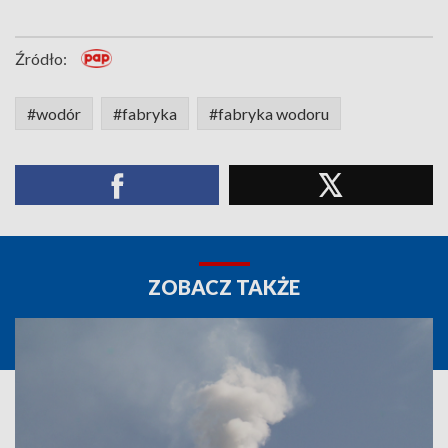
Źródło:
#wodór
#fabryka
#fabryka wodoru
ZOBACZ TAKŻE