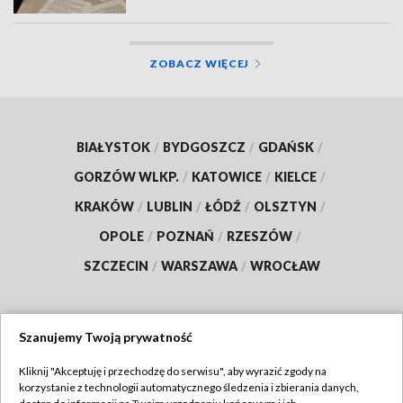
ZOBACZ WIĘCEJ
BIAŁYSTOK
/
BYDGOSZCZ
/
GDAŃSK
/
GORZÓW WLKP.
/
KATOWICE
/
KIELCE
/
KRAKÓW
/
LUBLIN
/
ŁÓDŹ
/
OLSZTYN
/
OPOLE
/
POZNAŃ
/
RZESZÓW
/
SZCZECIN
/
WARSZAWA
/
WROCŁAW
Szanujemy Twoją prywatność
Dołącz do nas:
Kliknij "Akceptuję i przechodzę do serwisu", aby wyrazić zgody na
korzystanie z technologii automatycznego śledzenia i zbierania danych,
TVP