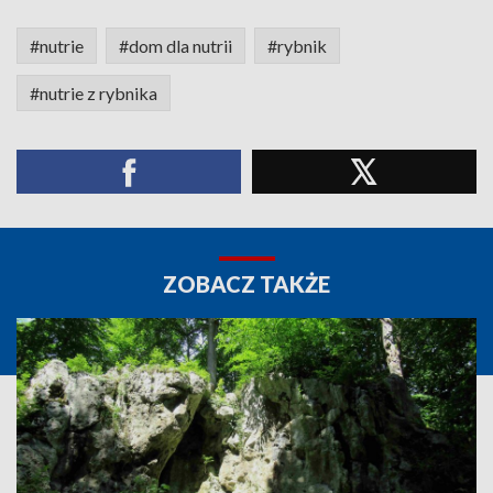
#nutrie
#dom dla nutrii
#rybnik
#nutrie z rybnika
ZOBACZ TAKŻE