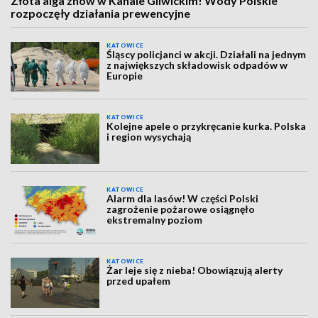
Złota alga znów w Kanale Gliwickim! Wody Polskie
rozpoczęły działania prewencyjne
KATOWICE
Śląscy policjanci w akcji. Działali na jednym
z największych składowisk odpadów w
Europie
KATOWICE
Kolejne apele o przykręcanie kurka. Polska
i region wysychają
KATOWICE
Alarm dla lasów! W części Polski
zagrożenie pożarowe osiągnęło
ekstremalny poziom
KATOWICE
Żar leje się z nieba! Obowiązują alerty
przed upałem