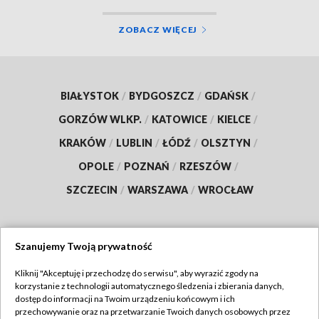
ZOBACZ WIĘCEJ
BIAŁYSTOK
/
BYDGOSZCZ
/
GDAŃSK
/
GORZÓW WLKP.
/
KATOWICE
/
KIELCE
/
KRAKÓW
/
LUBLIN
/
ŁÓDŹ
/
OLSZTYN
/
OPOLE
/
POZNAŃ
/
RZESZÓW
/
SZCZECIN
/
WARSZAWA
/
WROCŁAW
Szanujemy Twoją prywatność
Dołącz do nas:
Kliknij "Akceptuję i przechodzę do serwisu", aby wyrazić zgody na
korzystanie z technologii automatycznego śledzenia i zbierania danych,
TVP
dostęp do informacji na Twoim urządzeniu końcowym i ich
Abonament TVP
przechowywanie oraz na przetwarzanie Twoich danych osobowych przez
Regulamin TVP