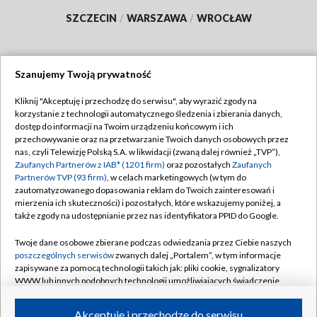
SZCZECIN
/
WARSZAWA
/
WROCŁAW
Szanujemy Twoją prywatność
Dołącz do nas:
Kliknij "Akceptuję i przechodzę do serwisu", aby wyrazić zgody na
korzystanie z technologii automatycznego śledzenia i zbierania danych,
TVP
dostęp do informacji na Twoim urządzeniu końcowym i ich
Abonament TVP
przechowywanie oraz na przetwarzanie Twoich danych osobowych przez
Regulamin TVP
nas, czyli Telewizję Polską S.A. w likwidacji (zwaną dalej również „TVP”),
Emisja w TVP
Polityka prywatności
Zaufanych Partnerów z IAB* (1201 firm)
oraz pozostałych
Zaufanych
Partnerów TVP (93 firm)
, w celach marketingowych (w tym do
Centrum informacji TVP
Moje zgody
zautomatyzowanego dopasowania reklam do Twoich zainteresowań i
mierzenia ich skuteczności) i pozostałych, które wskazujemy poniżej, a
Naziemna Telewizja Cyfrowa
Pomoc
także zgody na udostępnianie przez nas identyfikatora PPID do Google.
Sklep TVP
Biuro reklamy
Twoje dane osobowe zbierane podczas odwiedzania przez Ciebie naszych
Rada Programowa
Kontakt
poszczególnych serwisów
zwanych dalej „Portalem”, w tym informacje
zapisywane za pomocą technologii takich jak: pliki cookie, sygnalizatory
System NOS
WWW lub innych podobnych technologii umożliwiających świadczenie
dopasowanych i bezpiecznych usług, personalizację treści oraz reklam,
Informacje o nadawcy
Kanały
udostępnianie funkcji mediów społecznościowych oraz analizowanie
Akceptuję i przechodzę do serwisu