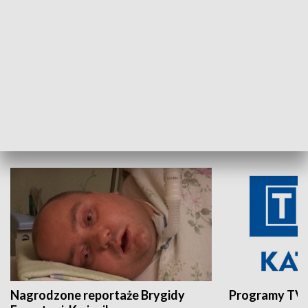
Aktualności sprzed lat
Z historią w tl
INNE
Nagrodzone reportaże Brygidy
Programy TVP