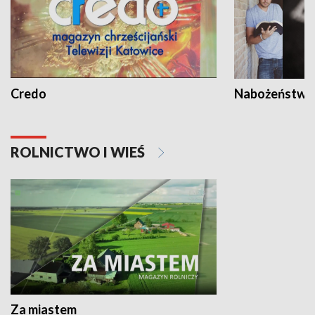
Credo
Nabożeństwa 
ROLNICTWO I WIEŚ
Za miastem