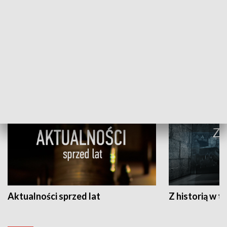
Papyn pyto
Rączka gotuje
HISTORIA
Aktualności sprzed lat
Z historią w tl