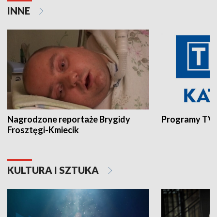
INNE
Nagrodzone reportaże Brygidy
Programy TVP
Frosztęgi-Kmiecik
KULTURA I SZTUKA