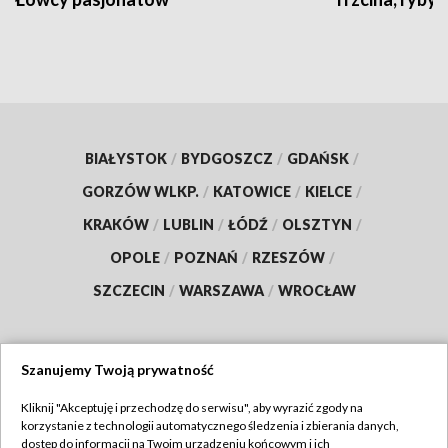
BIAŁYSTOK
/
BYDGOSZCZ
/
GDAŃSK
/
GORZÓW WLKP.
/
KATOWICE
/
KIELCE
/
KRAKÓW
/
LUBLIN
/
ŁÓDŹ
/
OLSZTYN
/
OPOLE
/
POZNAŃ
/
RZESZÓW
/
SZCZECIN
/
WARSZAWA
/
WROCŁAW
Szanujemy Twoją prywatność
Dołącz do nas:
Kliknij "Akceptuję i przechodzę do serwisu", aby wyrazić zgody na
korzystanie z technologii automatycznego śledzenia i zbierania danych,
TVP
dostęp do informacji na Twoim urządzeniu końcowym i ich