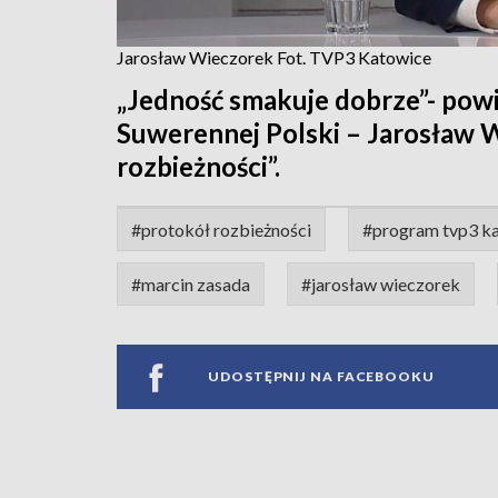
Jarosław Wieczorek Fot. TVP3 Katowice
„Jedność smakuje dobrze”- powie
Suwerennej Polski – Jarosław W
rozbieżności”.
#protokół rozbieżności
#program tvp3 k
#marcin zasada
#jarosław wieczorek
UDOSTĘPNIJ NA FACEBOOKU