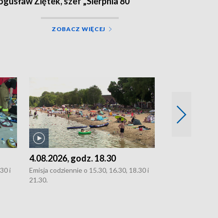
ogusław Ziętek, szef „Sierpnia 80”
ZOBACZ WIĘCEJ
4.08.2026, godz. 18.30
3.08.2026, g
30 i
Emisja codziennie o 15.30, 16.30, 18.30 i
Emisja codziennie
21.30.
oraz 21.30