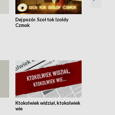
Dej pozór. Szoł tok Izoldy
Dzień z blisk
Czmok
Ktokolwiek widział, ktokolwiek
wie