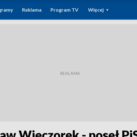
gramy
Reklama
Program TV
Więcej
ław Wieczorek - poseł Pi