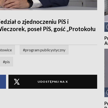
dział o zjednoczeniu PiS i
ieczorek, poseł PiS, gość „Protokołu
P
A
atowice
#program publicystyczny
#pis
UDOSTĘPNIJ NA X
P