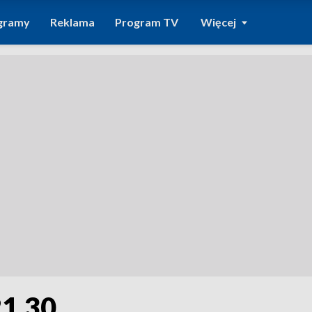
gramy
Reklama
Program TV
Więcej
21.30