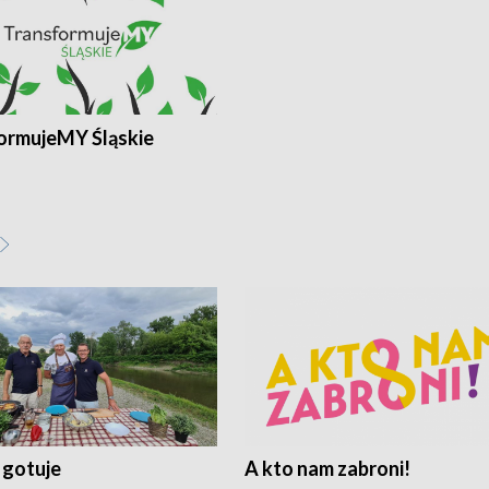
ormujeMY Śląskie
 gotuje
A kto nam zabroni!