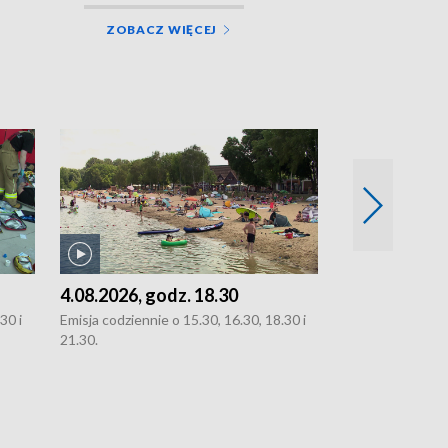
ZOBACZ WIĘCEJ
4.08.2026, godz. 18.30
3.08.2026, g
30 i
Emisja codziennie o 15.30, 16.30, 18.30 i
Emisja codziennie
21.30.
oraz 21.30