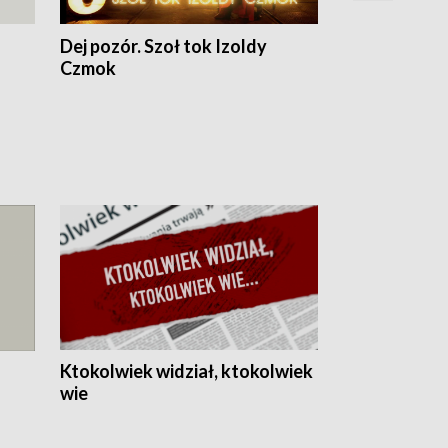
Dej pozór. Szoł tok Izoldy
Dzień z blisk
Czmok
Ktokolwiek widział, ktokolwiek
wie