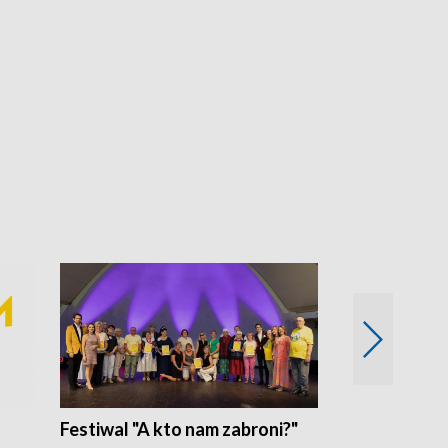
Festiwal "A kto nam zabroni?"
Mikrokosmo