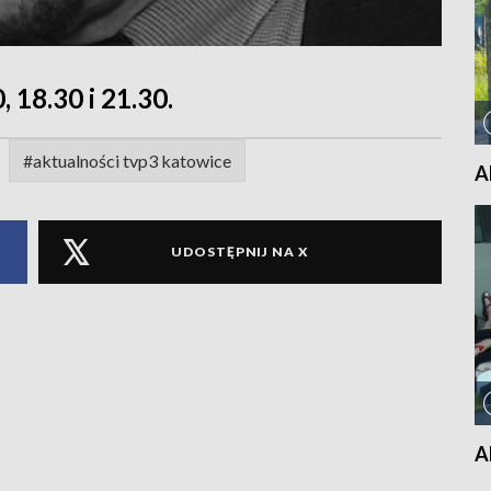
, 18.30 i 21.30.
#aktualności tvp3 katowice
A
UDOSTĘPNIJ NA X
A