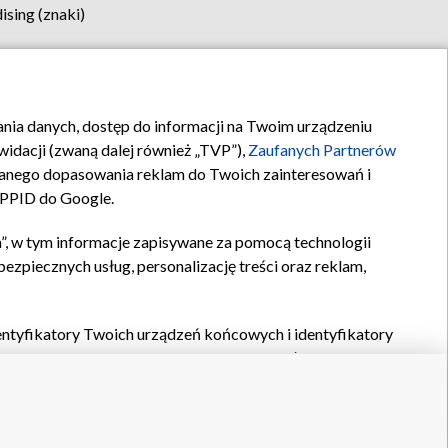
sing (znaki)
klamy
Kontakt
rania danych, dostęp do informacji na Twoim urządzeniu
idacji (zwaną dalej również „TVP”),
Zaufanych Partnerów
anego dopasowania reklam do Twoich zainteresowań i
a PPID do Google.
”, w tym informacje zapisywane za pomocą technologii
zpiecznych usług, personalizację treści oraz reklam,
identyfikatory Twoich urządzeń końcowych i identyfikatory
P,
Zaufanych Partnerów z IAB
oraz pozostałych
Zaufanych
 wyboru podstawowych reklam, wyboru spersonalizowanych
ch treści, pomiaru wydajności reklam, pomiaru wydajności
nia bezpieczeństwa, zapobiegania oszustwom i usuwania