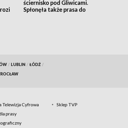
ściernisko pod Gliwicami.
rozi
Spłonęła także prasa do
DEO]
słomy [ZDJĘCIA]
KÓW
/
LUBLIN
/
ŁÓDŹ
/
ROCŁAW
 Telewizja Cyfrowa
Sklep TVP
la prasy
tograficzny