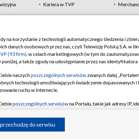
wizyjna
Kariera w TVP
Merchandi
Polityka prywatności
Moje zgody
Pomoc
Biuro re
ody na korzystanie z technologii automatycznego śledzenia i zbie
 danych osobowych przez nas, czyli Telewizję Polską S.A. w likw
VP (93 firm)
, w celach marketingowych (w tym do zautomatyzow
 poniżej, a także zgody na udostępnianie przez nas identyfikator
Ciebie naszych
poszczególnych serwisów
zwanych dalej „Portalem
obnych technologii umożliwiających świadczenie dopasowanych i be
zowanie ruchu w Internecie.
Ciebie
poszczególnych serwisów
na Portalu, takie jak adresy IP, 
sach Portalu czy historia odwiedzin będą przetwarzane przez TV
ji: przechowywania informacji na urządzeniu lub dostęp do nich,
©2026 Telewizja Polska S.A. w likwidacji
 przechodzę do serwisu
enia profilu spersonalizowanych treści, wyboru spersonalizowany
inii odbiorców, opracowywania i ulepszania produktów, zapewnie