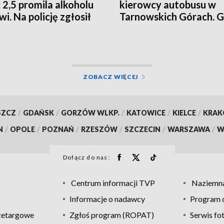
 2,5 promila alkoholu
kierowcy autobusu w
i. Na policję zgłosił
Tarnowskich Górach. G
ciec
mu 30 tys. zł kary [WI
ZOBACZ WIĘCEJ
SZCZ
/
GDAŃSK
/
GORZÓW WLKP.
/
KATOWICE
/
KIELCE
/
KRA
N
/
OPOLE
/
POZNAŃ
/
RZESZÓW
/
SZCZECIN
/
WARSZAWA
/
W
Dołącz do nas:
Centrum informacji TVP
Naziemna
Informacje o nadawcy
Program d
zetargowe
Zgłoś program (ROPAT)
Serwis fo