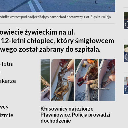
hodnika wprost pod nadjeżdżający samochód dostawczy. Fot. Śląska Policja
owiecie żywieckim na ul.
 12-letni chłopiec, który śmigłowcem
ego został zabrany do szpitala.
-letni
d
ekarze
owcy
Kłusownicy na jeziorze
Pławniowice. Policja prowadzi
izmie
dochodzenie