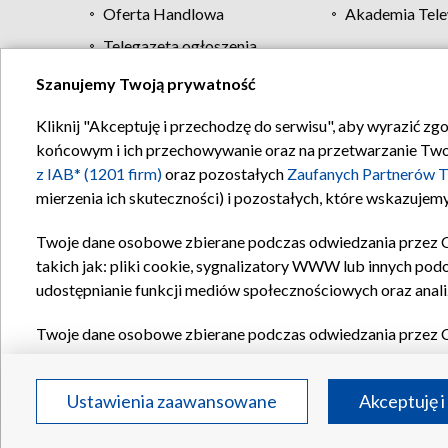
Oferta Handlowa
Akademia Tele
Telegazeta ogłoszenia
Szanujemy Twoją prywatność
Regulamin TVP
Kliknij "Akceptuję i przechodzę do serwisu", aby wyrazić zg
końcowym i ich przechowywanie oraz na przetwarzanie Twoich
z IAB* (1201 firm)
oraz pozostałych
Zaufanych Partnerów T
mierzenia ich skuteczności) i pozostałych, które wskazujemy
Twoje dane osobowe zbierane podczas odwiedzania przez 
takich jak: pliki cookie, sygnalizatory WWW lub innych pod
udostępnianie funkcji mediów społecznościowych oraz anali
Twoje dane osobowe zbierane podczas odwiedzania przez 
plików cookie, informacje o Twoich wyszukiwaniach w serwi
Partnerów TVP
dla realizacji następujących celów i funkc
Ustawienia zaawansowane
Akceptuję i
reklam, tworzenia profilu spersonalizowanych reklam, tworz
treści, stosowania badań rynkowych w celu generowania op