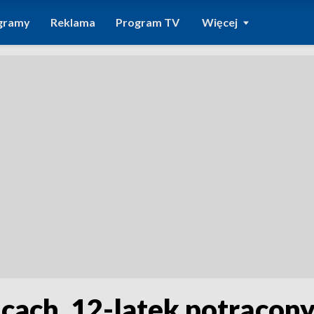
gramy
Reklama
Program TV
Więcej
ach. 12-latek potrącon