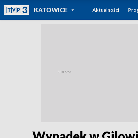
POWRÓT DO
KATOWICE
Aktualności
Pro
TVP REGIONY
Wypadek w Gilowic