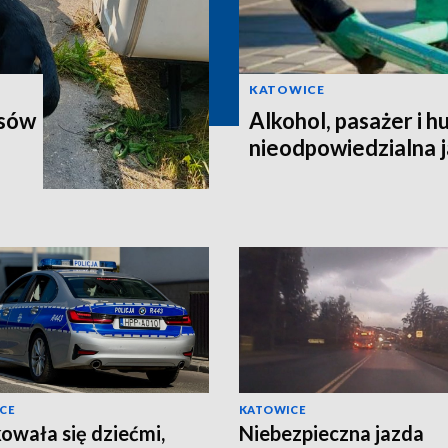
KATOWICE
osów
Alkohol, pasażer i h
nieodpowiedzialna j
CE
KATOWICE
owała się dziećmi,
Niebezpieczna jazda