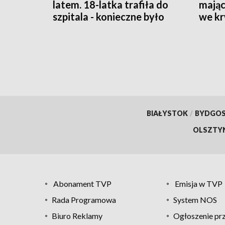
latem. 18-latka trafiła do
mając
szpitala - konieczne było
we krw
wezwanie LPR
się oj
BIAŁYSTOK
/
BYDGO
OLSZTY
Abonament TVP
Emisja w TVP
Rada Programowa
System NOS
Biuro Reklamy
Ogłoszenie pr