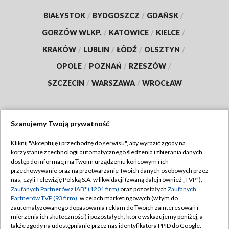
BIAŁYSTOK
/
BYDGOSZCZ
/
GDAŃSK
/
GORZÓW WLKP.
/
KATOWICE
/
KIELCE
/
KRAKÓW
/
LUBLIN
/
ŁÓDŹ
/
OLSZTYN
/
OPOLE
/
POZNAŃ
/
RZESZÓW
/
SZCZECIN
/
WARSZAWA
/
WROCŁAW
Szanujemy Twoją prywatność
Dołącz do nas:
Kliknij "Akceptuję i przechodzę do serwisu", aby wyrazić zgody na
korzystanie z technologii automatycznego śledzenia i zbierania danych,
TVP
dostęp do informacji na Twoim urządzeniu końcowym i ich
Abonament TVP
przechowywanie oraz na przetwarzanie Twoich danych osobowych przez
Regulamin TVP
nas, czyli Telewizję Polską S.A. w likwidacji (zwaną dalej również „TVP”),
Emisja w TVP
Polityka prywatności
Zaufanych Partnerów z IAB* (1201 firm)
oraz pozostałych
Zaufanych
Partnerów TVP (93 firm)
, w celach marketingowych (w tym do
Centrum informacji TVP
Moje zgody
zautomatyzowanego dopasowania reklam do Twoich zainteresowań i
mierzenia ich skuteczności) i pozostałych, które wskazujemy poniżej, a
Naziemna Telewizja Cyfrowa
Pomoc
także zgody na udostępnianie przez nas identyfikatora PPID do Google.