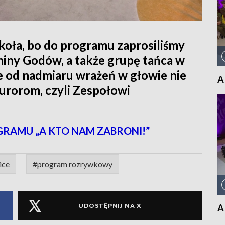
 koła, bo do programu zaprosiliśmy
iny Godów, a także grupę tańca w
ze od nadmiaru wrażeń w głowie nie
A
jurorom, czyli Zespołowi
GRAMU „A KTO NAM ZABRONI!”
ice
#program rozrywkowy
UDOSTĘPNIJ NA X
A