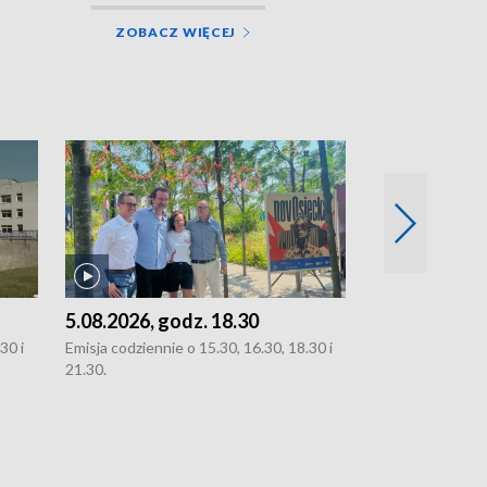
ZOBACZ WIĘCEJ
5.08.2026, godz. 18.30
4.08.2026, g
30 i
Emisja codziennie o 15.30, 16.30, 18.30 i
Emisja codziennie
21.30.
21.30.