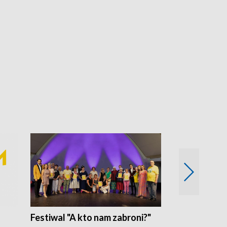
Festiwal "A kto nam zabroni?"
Mikrokosmo