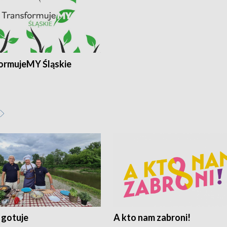
ormujeMY Śląskie
 gotuje
A kto nam zabroni!