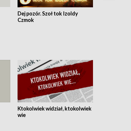
Dej pozór. Szoł tok Izoldy
Dzień z blisk
Czmok
Ktokolwiek widział, ktokolwiek
wie