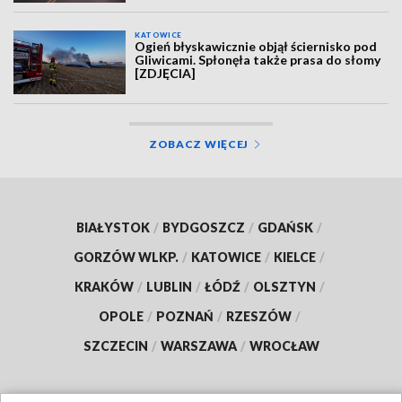
KATOWICE
Ogień błyskawicznie objął ściernisko pod
Gliwicami. Spłonęła także prasa do słomy
[ZDJĘCIA]
ZOBACZ WIĘCEJ
BIAŁYSTOK
/
BYDGOSZCZ
/
GDAŃSK
/
GORZÓW WLKP.
/
KATOWICE
/
KIELCE
/
KRAKÓW
/
LUBLIN
/
ŁÓDŹ
/
OLSZTYN
/
OPOLE
/
POZNAŃ
/
RZESZÓW
/
SZCZECIN
/
WARSZAWA
/
WROCŁAW