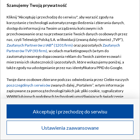
Szanujemy Twoją prywatność
Dołącz do nas:
Kliknij "Akceptuję i przechodzę do serwisu", aby wyrazić zgody na
korzystanie z technologii automatycznego śledzenia i zbierania danych,
TVP
dostęp do informacji na Twoim urządzeniu końcowym i ich
Abonament TVP
przechowywanie oraz na przetwarzanie Twoich danych osobowych przez
Regulamin TVP
nas, czyli Telewizję Polską S.A. w likwidacji (zwaną dalej również „TVP”),
Emisja w TVP
Polityka prywatności
Zaufanych Partnerów z IAB* (1201 firm)
oraz pozostałych
Zaufanych
Partnerów TVP (93 firm)
, w celach marketingowych (w tym do
Centrum informacji TVP
Moje zgody
zautomatyzowanego dopasowania reklam do Twoich zainteresowań i
mierzenia ich skuteczności) i pozostałych, które wskazujemy poniżej, a
Naziemna Telewizja Cyfrowa
Pomoc
także zgody na udostępnianie przez nas identyfikatora PPID do Google.
Sklep TVP
Biuro reklamy
Twoje dane osobowe zbierane podczas odwiedzania przez Ciebie naszych
Rada Programowa
Kontakt
poszczególnych serwisów
zwanych dalej „Portalem”, w tym informacje
zapisywane za pomocą technologii takich jak: pliki cookie, sygnalizatory
System NOS
WWW lub innych podobnych technologii umożliwiających świadczenie
dopasowanych i bezpiecznych usług, personalizację treści oraz reklam,
Informacje o nadawcy
Kanały
udostępnianie funkcji mediów społecznościowych oraz analizowanie
Akceptuję i przechodzę do serwisu
ruchu w Internecie.
Program dla prasy
©2026 Telewizja Polska S.A. w likwidacji
Biuro Reklamy
Twoje dane osobowe zbierane podczas odwiedzania przez Ciebie
Ustawienia zaawansowane
poszczególnych serwisów
na Portalu, takie jak adresy IP, identyfikatory
Ogłoszenie przetargowe
Twoich urządzeń końcowych i identyfikatory plików cookie, informacje o