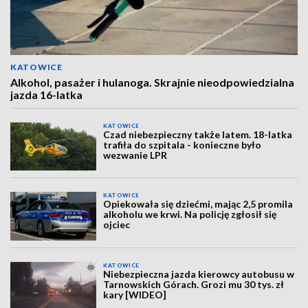
KATOWICE
Alkohol, pasażer i hulanoga. Skrajnie nieodpowiedzialna
jazda 16-latka
KATOWICE
Czad niebezpieczny także latem. 18-latka
trafiła do szpitala - konieczne było
wezwanie LPR
KATOWICE
Opiekowała się dziećmi, mając 2,5 promila
alkoholu we krwi. Na policję zgłosił się
ojciec
KATOWICE
Niebezpieczna jazda kierowcy autobusu w
Tarnowskich Górach. Grozi mu 30 tys. zł
kary [WIDEO]