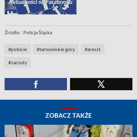
Źródło:
Policja Śląska
#pobicie
#tarnowiskie góry
#areszt
#zarzuty
ZOBACZ TAKŻE