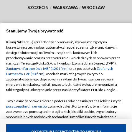
SZCZECIN
/
WARSZAWA
/
WROCŁAW
Szanujemy Twoją prywatność
Dołącz do nas:
Kliknij "Akceptuję i przechodzę do serwisu", aby wyrazić zgody na
korzystanie z technologii automatycznego śledzenia i zbierania danych,
TVP
dostęp do informacji na Twoim urządzeniu końcowym i ich
Abonament TVP
przechowywanie oraz na przetwarzanie Twoich danych osobowych przez
Regulamin TVP
nas, czyli Telewizję Polską S.A. w likwidacji (zwaną dalej również „TVP”),
Emisja w TVP
Polityka prywatności
Zaufanych Partnerów z IAB* (1201 firm)
oraz pozostałych
Zaufanych
Partnerów TVP (93 firm)
, w celach marketingowych (w tym do
Centrum informacji TVP
Moje zgody
zautomatyzowanego dopasowania reklam do Twoich zainteresowań i
mierzenia ich skuteczności) i pozostałych, które wskazujemy poniżej, a
Naziemna Telewizja Cyfrowa
Pomoc
także zgody na udostępnianie przez nas identyfikatora PPID do Google.
Sklep TVP
Biuro reklamy
Twoje dane osobowe zbierane podczas odwiedzania przez Ciebie naszych
Rada Programowa
Kontakt
poszczególnych serwisów
zwanych dalej „Portalem”, w tym informacje
zapisywane za pomocą technologii takich jak: pliki cookie, sygnalizatory
System NOS
WWW lub innych podobnych technologii umożliwiających świadczenie
dopasowanych i bezpiecznych usług, personalizację treści oraz reklam,
Informacje o nadawcy
Kanały
udostępnianie funkcji mediów społecznościowych oraz analizowanie
Akceptuję i przechodzę do serwisu