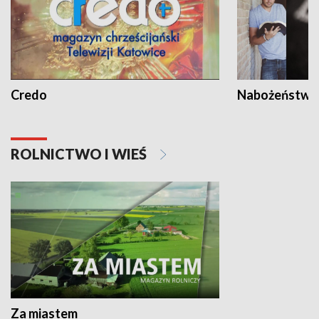
Credo
Nabożeństwa 
ROLNICTWO I WIEŚ
Za miastem