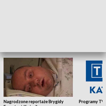
Aktualności sprzed lat
Z historią w tl
INNE
Nagrodzone reportaże Brygidy
Programy TVP