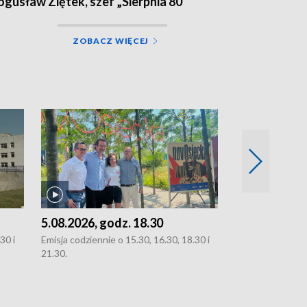
ogusław Ziętek, szef „Sierpnia 80”
ZOBACZ WIĘCEJ
5.08.2026, godz. 18.30
4.08.2026, g
30 i
Emisja codziennie o 15.30, 16.30, 18.30 i
Emisja codziennie
21.30.
21.30.