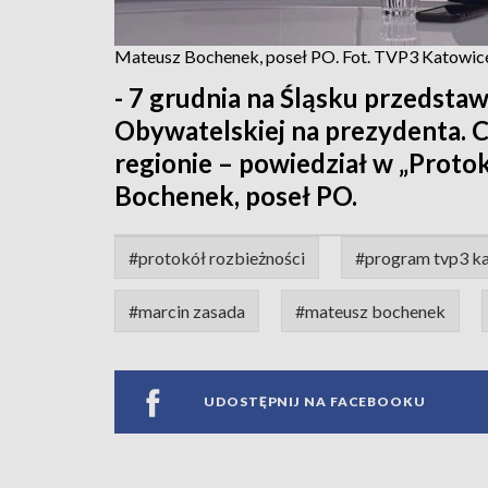
Mateusz Bochenek, poseł PO. Fot. TVP3 Katowic
- 7 grudnia na Śląsku przedstaw
Obywatelskiej na prezydenta. C
regionie – powiedział w „Proto
Bochenek, poseł PO.
#protokół rozbieżności
#program tvp3 k
#marcin zasada
#mateusz bochenek
UDOSTĘPNIJ NA FACEBOOKU