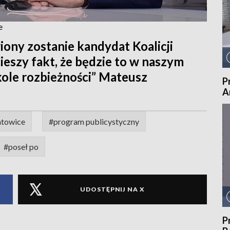
e
iony zostanie kandydat Koalicji
ieszy fakt, że będzie to w naszym
kole rozbieżności” Mateusz
P
A
atowice
#program publicystyczny
#poseł po
UDOSTĘPNIJ NA X
P