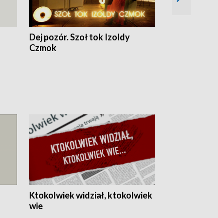
Dej pozór. Szoł tok Izoldy
Dzień z blisk
Czmok
Ktokolwiek widział, ktokolwiek
wie