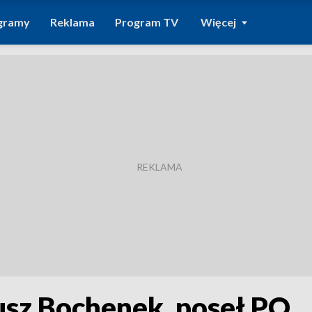
gramy
Reklama
Program TV
Więcej
usz Bochenek, poseł PO