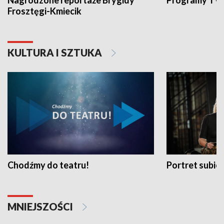
Nagrodzone reportaże Brygidy
Programy TVP
Frosztęgi-Kmiecik
KULTURA I SZTUKA
Chodźmy do teatru!
Portret subi
MNIEJSZOŚCI