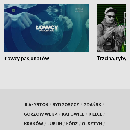
Łowcy pasjonatów
Trzcina, ryby 
BIAŁYSTOK
/
BYDGOSZCZ
/
GDAŃSK
/
GORZÓW WLKP.
/
KATOWICE
/
KIELCE
/
KRAKÓW
/
LUBLIN
/
ŁÓDŹ
/
OLSZTYN
/