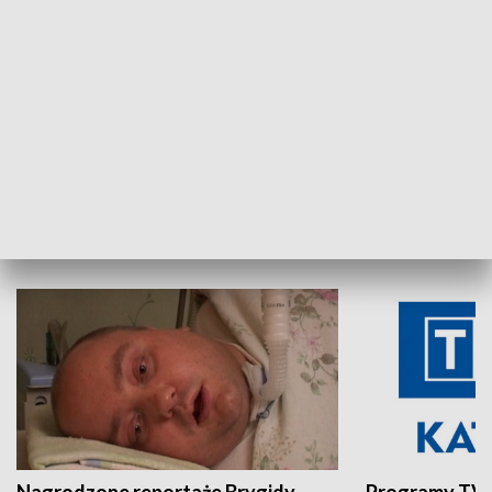
Aktualności sprzed lat
Z historią w tl
INNE