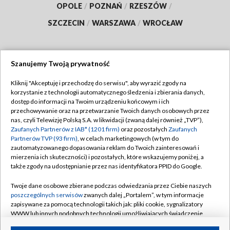
OPOLE
/
POZNAŃ
/
RZESZÓW
/
SZCZECIN
/
WARSZAWA
/
WROCŁAW
Szanujemy Twoją prywatność
Dołącz do nas:
Kliknij "Akceptuję i przechodzę do serwisu", aby wyrazić zgody na
korzystanie z technologii automatycznego śledzenia i zbierania danych,
TVP
dostęp do informacji na Twoim urządzeniu końcowym i ich
Abonament TVP
przechowywanie oraz na przetwarzanie Twoich danych osobowych przez
Regulamin TVP
nas, czyli Telewizję Polską S.A. w likwidacji (zwaną dalej również „TVP”),
Emisja w TVP
Polityka prywatności
Zaufanych Partnerów z IAB* (1201 firm)
oraz pozostałych
Zaufanych
Partnerów TVP (93 firm)
, w celach marketingowych (w tym do
Centrum informacji TVP
Moje zgody
zautomatyzowanego dopasowania reklam do Twoich zainteresowań i
mierzenia ich skuteczności) i pozostałych, które wskazujemy poniżej, a
Naziemna Telewizja Cyfrowa
Pomoc
także zgody na udostępnianie przez nas identyfikatora PPID do Google.
Sklep TVP
Biuro reklamy
Twoje dane osobowe zbierane podczas odwiedzania przez Ciebie naszych
Rada Programowa
Kontakt
poszczególnych serwisów
zwanych dalej „Portalem”, w tym informacje
zapisywane za pomocą technologii takich jak: pliki cookie, sygnalizatory
System NOS
WWW lub innych podobnych technologii umożliwiających świadczenie
dopasowanych i bezpiecznych usług, personalizację treści oraz reklam,
Informacje o nadawcy
Kanały