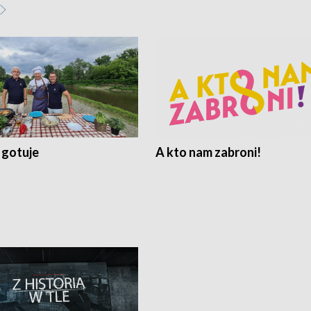
 gotuje
A kto nam zabroni!