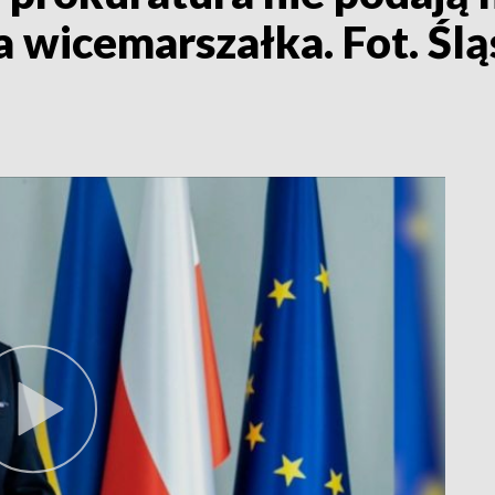
 wicemarszałka. Fot. Ślą