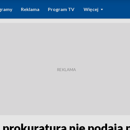
gramy
Reklama
Program TV
Więcej
prokuratura nie podają na