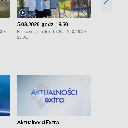
5.08.2026, godz. 18.30
4.08.2026, g
30 i
Emisja codziennie o 15.30, 16.30, 18.30 i
Emisja codziennie
21.30.
21.30.
Aktualności Extra