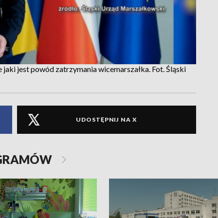
e jaki jest powód zatrzymania wicemarszałka. Fot. Śląski
UDOSTĘPNIJ NA X
OGRAMÓW