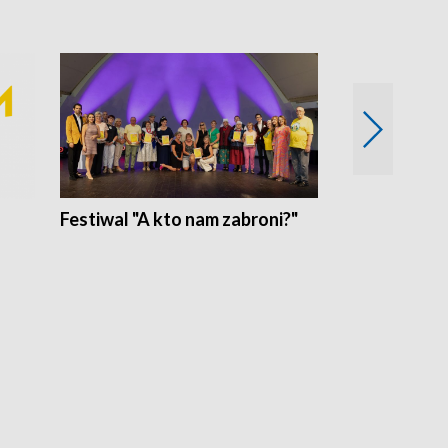
Festiwal "A kto nam zabroni?"
Mikrokosmo