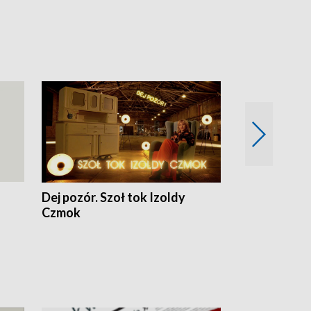
Dej pozór. Szoł tok Izoldy
Dzień z blisk
Czmok