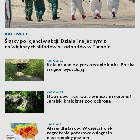
KATOWICE
Śląscy policjanci w akcji. Działali na jednym z
największych składowisk odpadów w Europie
KATOWICE
Kolejne apele o przykręcanie kurka. Polska
i region wysychają
KATOWICE
Dwa nowe rezerwaty w naszym regionie!
Jurajski krajobraz pod ochroną
KATOWICE
Alarm dla lasów! W części Polski
zagrożenie pożarowe osiągnęło
ekstremalny poziom