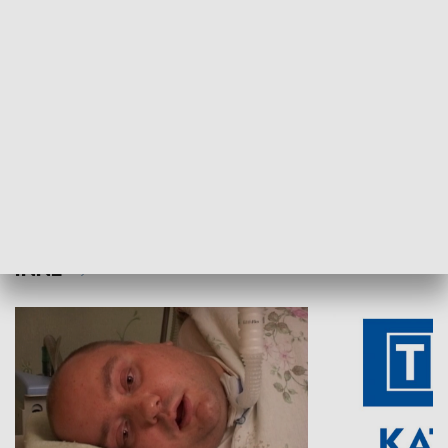
Aktualności sprzed lat
Z historią w tl
INNE