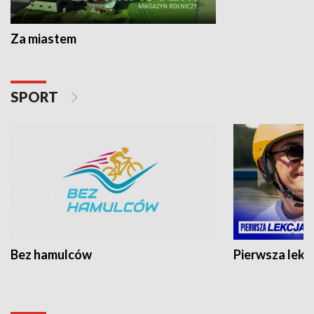
Za miastem
SPORT
Bez hamulców
Pierwsza lekc