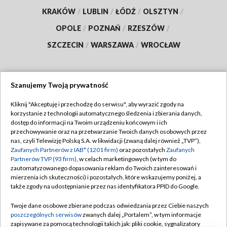
KRAKÓW
/
LUBLIN
/
ŁÓDŹ
/
OLSZTYN
/
OPOLE
/
POZNAŃ
/
RZESZÓW
/
SZCZECIN
/
WARSZAWA
/
WROCŁAW
Szanujemy Twoją prywatność
Dołącz do nas:
Kliknij "Akceptuję i przechodzę do serwisu", aby wyrazić zgody na
korzystanie z technologii automatycznego śledzenia i zbierania danych,
TVP
dostęp do informacji na Twoim urządzeniu końcowym i ich
Abonament TVP
przechowywanie oraz na przetwarzanie Twoich danych osobowych przez
Regulamin TVP
nas, czyli Telewizję Polską S.A. w likwidacji (zwaną dalej również „TVP”),
Emisja w TVP
Polityka prywatności
Zaufanych Partnerów z IAB* (1201 firm)
oraz pozostałych
Zaufanych
Partnerów TVP (93 firm)
, w celach marketingowych (w tym do
Centrum informacji TVP
Moje zgody
zautomatyzowanego dopasowania reklam do Twoich zainteresowań i
mierzenia ich skuteczności) i pozostałych, które wskazujemy poniżej, a
Naziemna Telewizja Cyfrowa
Pomoc
także zgody na udostępnianie przez nas identyfikatora PPID do Google.
Sklep TVP
Biuro reklamy
Twoje dane osobowe zbierane podczas odwiedzania przez Ciebie naszych
Rada Programowa
Kontakt
poszczególnych serwisów
zwanych dalej „Portalem”, w tym informacje
zapisywane za pomocą technologii takich jak: pliki cookie, sygnalizatory