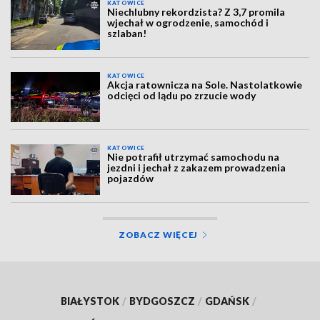
KATOWICE
Niechlubny rekordzista? Z 3,7 promila
wjechał w ogrodzenie, samochód i
szlaban!
KATOWICE
Akcja ratownicza na Sole. Nastolatkowie
odcięci od lądu po zrzucie wody
KATOWICE
Nie potrafił utrzymać samochodu na
jezdni i jechał z zakazem prowadzenia
pojazdów
ZOBACZ WIĘCEJ
BIAŁYSTOK
/
BYDGOSZCZ
/
GDAŃSK
/