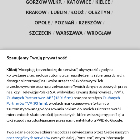
GORZÓW WLKP.
/
KATOWICE
/
KIELCE
/
KRAKÓW
/
LUBLIN
/
ŁÓDŹ
/
OLSZTYN
/
OPOLE
/
POZNAŃ
/
RZESZÓW
/
SZCZECIN
/
WARSZAWA
/
WROCŁAW
Szanujemy Twoją prywatność
Dołącz do nas:
Kliknij "Akceptuję i przechodzę do serwisu", aby wyrazić zgody na
korzystanie z technologii automatycznego śledzenia i zbierania danych,
TVP
dostęp do informacji na Twoim urządzeniu końcowym i ich
Abonament TVP
przechowywanie oraz na przetwarzanie Twoich danych osobowych przez
Regulamin TVP
nas, czyli Telewizję Polską S.A. w likwidacji (zwaną dalej również „TVP”),
Emisja w TVP
Polityka prywatności
Zaufanych Partnerów z IAB* (1201 firm)
oraz pozostałych
Zaufanych
Partnerów TVP (93 firm)
, w celach marketingowych (w tym do
Centrum informacji TVP
Moje zgody
zautomatyzowanego dopasowania reklam do Twoich zainteresowań i
mierzenia ich skuteczności) i pozostałych, które wskazujemy poniżej, a
Naziemna Telewizja Cyfrowa
Pomoc
także zgody na udostępnianie przez nas identyfikatora PPID do Google.
Sklep TVP
Biuro reklamy
Twoje dane osobowe zbierane podczas odwiedzania przez Ciebie naszych
Rada Programowa
Kontakt
poszczególnych serwisów
zwanych dalej „Portalem”, w tym informacje