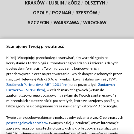
KRAKÓW
/
LUBLIN
/
ŁÓDŹ
/
OLSZTYN
/
OPOLE
/
POZNAŃ
/
RZESZÓW
/
SZCZECIN
/
WARSZAWA
/
WROCŁAW
Szanujemy Twoją prywatność
Dołącz do nas:
Kliknij "Akceptuję i przechodzę do serwisu", aby wyrazić zgody na
korzystanie z technologii automatycznego śledzenia i zbierania danych,
TVP
dostęp do informacji na Twoim urządzeniu końcowym i ich
Abonament TVP
przechowywanie oraz na przetwarzanie Twoich danych osobowych przez
Regulamin TVP
nas, czyli Telewizję Polską S.A. w likwidacji (zwaną dalej również „TVP”),
Emisja w TVP
Polityka prywatności
Zaufanych Partnerów z IAB* (1201 firm)
oraz pozostałych
Zaufanych
Partnerów TVP (93 firm)
, w celach marketingowych (w tym do
Centrum informacji TVP
Moje zgody
zautomatyzowanego dopasowania reklam do Twoich zainteresowań i
mierzenia ich skuteczności) i pozostałych, które wskazujemy poniżej, a
Naziemna Telewizja Cyfrowa
Pomoc
także zgody na udostępnianie przez nas identyfikatora PPID do Google.
Sklep TVP
Biuro reklamy
Twoje dane osobowe zbierane podczas odwiedzania przez Ciebie naszych
Rada Programowa
Kontakt
poszczególnych serwisów
zwanych dalej „Portalem”, w tym informacje
zapisywane za pomocą technologii takich jak: pliki cookie, sygnalizatory
System NOS
WWW lub innych podobnych technologii umożliwiających świadczenie