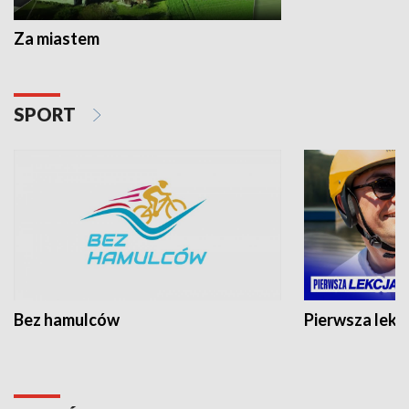
Za miastem
SPORT
Bez hamulców
Pierwsza lekc