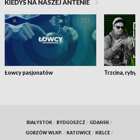
KIEDYŚ NA NASZEJ ANTENIE
Łowcy pasjonatów
Trzcina, ryby 
BIAŁYSTOK
/
BYDGOSZCZ
/
GDAŃSK
/
GORZÓW WLKP.
/
KATOWICE
/
KIELCE
/