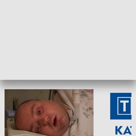
Aktualności sprzed lat
Z historią w tl
INNE