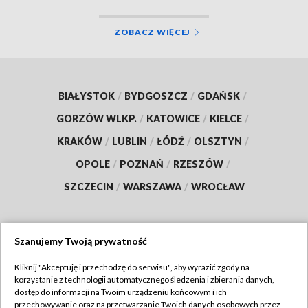
ZOBACZ WIĘCEJ
BIAŁYSTOK
/
BYDGOSZCZ
/
GDAŃSK
/
GORZÓW WLKP.
/
KATOWICE
/
KIELCE
/
KRAKÓW
/
LUBLIN
/
ŁÓDŹ
/
OLSZTYN
/
OPOLE
/
POZNAŃ
/
RZESZÓW
/
SZCZECIN
/
WARSZAWA
/
WROCŁAW
Szanujemy Twoją prywatność
Dołącz do nas:
Kliknij "Akceptuję i przechodzę do serwisu", aby wyrazić zgody na
korzystanie z technologii automatycznego śledzenia i zbierania danych,
TVP
dostęp do informacji na Twoim urządzeniu końcowym i ich
Abonament TVP
przechowywanie oraz na przetwarzanie Twoich danych osobowych przez