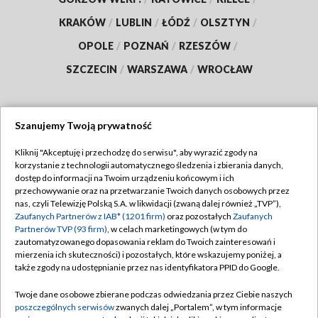
KRAKÓW
/
LUBLIN
/
ŁÓDŹ
/
OLSZTYN
/
OPOLE
/
POZNAŃ
/
RZESZÓW
/
SZCZECIN
/
WARSZAWA
/
WROCŁAW
Szanujemy Twoją prywatność
Dołącz do nas:
Kliknij "Akceptuję i przechodzę do serwisu", aby wyrazić zgody na
korzystanie z technologii automatycznego śledzenia i zbierania danych,
TVP
dostęp do informacji na Twoim urządzeniu końcowym i ich
Abonament TVP
przechowywanie oraz na przetwarzanie Twoich danych osobowych przez
Regulamin TVP
nas, czyli Telewizję Polską S.A. w likwidacji (zwaną dalej również „TVP”),
Emisja w TVP
Polityka prywatności
Zaufanych Partnerów z IAB* (1201 firm)
oraz pozostałych
Zaufanych
Partnerów TVP (93 firm)
, w celach marketingowych (w tym do
Centrum informacji TVP
Moje zgody
zautomatyzowanego dopasowania reklam do Twoich zainteresowań i
mierzenia ich skuteczności) i pozostałych, które wskazujemy poniżej, a
Naziemna Telewizja Cyfrowa
Pomoc
także zgody na udostępnianie przez nas identyfikatora PPID do Google.
Sklep TVP
Biuro reklamy
Twoje dane osobowe zbierane podczas odwiedzania przez Ciebie naszych
Rada Programowa
Kontakt
poszczególnych serwisów
zwanych dalej „Portalem”, w tym informacje