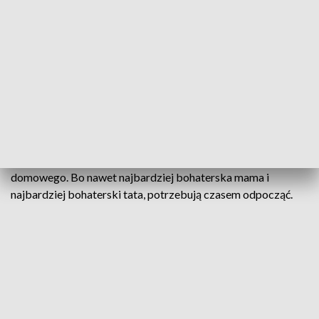
18.30
Już od 15 lat Fundacja Śląskie Hospicjum dla dzieci
Świetlikowo angażuje się w działania na rzecz nieuleczalnie
chorych, najmłodszych pacjentów. Wolontariusze codziennie
walczą o każdy uśmiech.
Praca fundacji, to także działania w ramach hospicjum
domowego. Bo nawet najbardziej bohaterska mama i
najbardziej bohaterski tata, potrzebują czasem odpocząć.