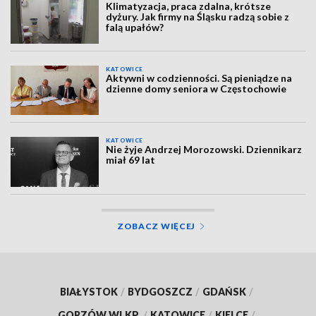
Klimatyzacja, praca zdalna, krótsze
dyżury. Jak firmy na Śląsku radzą sobie z
falą upałów?
KATOWICE
Aktywni w codzienności. Są pieniądze na
dzienne domy seniora w Częstochowie
KATOWICE
Nie żyje Andrzej Morozowski. Dziennikarz
miał 69 lat
ZOBACZ WIĘCEJ
BIAŁYSTOK
/
BYDGOSZCZ
/
GDAŃSK
/
GORZÓW WLKP.
/
KATOWICE
/
KIELCE
/