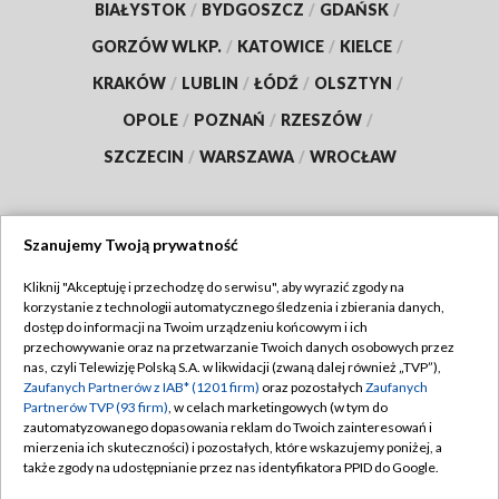
BIAŁYSTOK
/
BYDGOSZCZ
/
GDAŃSK
/
GORZÓW WLKP.
/
KATOWICE
/
KIELCE
/
KRAKÓW
/
LUBLIN
/
ŁÓDŹ
/
OLSZTYN
/
OPOLE
/
POZNAŃ
/
RZESZÓW
/
SZCZECIN
/
WARSZAWA
/
WROCŁAW
Szanujemy Twoją prywatność
Dołącz do nas:
Kliknij "Akceptuję i przechodzę do serwisu", aby wyrazić zgody na
korzystanie z technologii automatycznego śledzenia i zbierania danych,
TVP
dostęp do informacji na Twoim urządzeniu końcowym i ich
Abonament TVP
przechowywanie oraz na przetwarzanie Twoich danych osobowych przez
Regulamin TVP
nas, czyli Telewizję Polską S.A. w likwidacji (zwaną dalej również „TVP”),
Emisja w TVP
Polityka prywatności
Zaufanych Partnerów z IAB* (1201 firm)
oraz pozostałych
Zaufanych
Partnerów TVP (93 firm)
, w celach marketingowych (w tym do
Centrum informacji TVP
Moje zgody
zautomatyzowanego dopasowania reklam do Twoich zainteresowań i
mierzenia ich skuteczności) i pozostałych, które wskazujemy poniżej, a
Naziemna Telewizja Cyfrowa
Pomoc
także zgody na udostępnianie przez nas identyfikatora PPID do Google.
Sklep TVP
Biuro reklamy