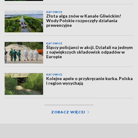
KATOWICE
Złota alga znów w Kanale Gliwickim!
Wody Polskie rozpoczęły działania
prewencyjne
KATOWICE
Śląscy policjanci w akcji. Działali na jednym
z największych składowisk odpadów w
Europie
KATOWICE
Kolejne apele o przykręcanie kurka. Polska
i region wysychają
ZOBACZ WIĘCEJ