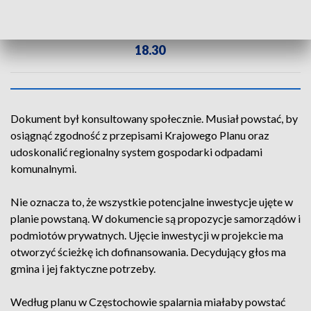
ZOBACZ CAŁE WYDANIE
AKTUALNOŚCI, 27.10.2024, GODZ.
18.30
Dokument był konsultowany społecznie. Musiał powstać, by
osiągnąć zgodność z przepisami Krajowego Planu oraz
udoskonalić regionalny system gospodarki odpadami
komunalnymi.
Nie oznacza to, że wszystkie potencjalne inwestycje ujęte w
planie powstaną. W dokumencie są propozycje samorządów i
podmiotów prywatnych. Ujęcie inwestycji w projekcie ma
otworzyć ścieżkę ich dofinansowania. Decydujący głos ma
gmina i jej faktyczne potrzeby.
Według planu w Częstochowie spalarnia miałaby powstać