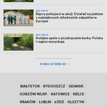
KATOWICE
Śląscy policjanci w akcji. Działali na jednym
z największych składowisk odpadów w
Europie
KATOWICE
Kolejne apele o przykręcanie kurka. Polska
i region wysychają
ZOBACZ WIĘCEJ
BIAŁYSTOK
/
BYDGOSZCZ
/
GDAŃSK
/
GORZÓW WLKP.
/
KATOWICE
/
KIELCE
/
KRAKÓW
/
LUBLIN
/
ŁÓDŹ
/
OLSZTYN
/