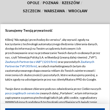
OPOLE
/
POZNAŃ
/
RZESZÓW
/
SZCZECIN
/
WARSZAWA
/
WROCŁAW
Szanujemy Twoją prywatność
Dołącz do nas:
Kliknij "Akceptuję i przechodzę do serwisu", aby wyrazić zgody na
korzystanie z technologii automatycznego śledzenia i zbierania danych,
TVP
dostęp do informacji na Twoim urządzeniu końcowym i ich
Abonament TVP
przechowywanie oraz na przetwarzanie Twoich danych osobowych przez
Regulamin TVP
nas, czyli Telewizję Polską S.A. w likwidacji (zwaną dalej również „TVP”),
Emisja w TVP
Polityka prywatności
Zaufanych Partnerów z IAB* (1201 firm)
oraz pozostałych
Zaufanych
Partnerów TVP (93 firm)
, w celach marketingowych (w tym do
Centrum informacji TVP
Moje zgody
zautomatyzowanego dopasowania reklam do Twoich zainteresowań i
mierzenia ich skuteczności) i pozostałych, które wskazujemy poniżej, a
Naziemna Telewizja Cyfrowa
Pomoc
także zgody na udostępnianie przez nas identyfikatora PPID do Google.
Sklep TVP
Biuro reklamy
Twoje dane osobowe zbierane podczas odwiedzania przez Ciebie naszych
Rada Programowa
Kontakt
poszczególnych serwisów
zwanych dalej „Portalem”, w tym informacje
zapisywane za pomocą technologii takich jak: pliki cookie, sygnalizatory
System NOS
WWW lub innych podobnych technologii umożliwiających świadczenie
dopasowanych i bezpiecznych usług, personalizację treści oraz reklam,
Informacje o nadawcy
Kanały