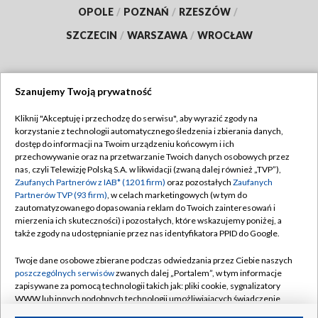
OPOLE
/
POZNAŃ
/
RZESZÓW
/
SZCZECIN
/
WARSZAWA
/
WROCŁAW
Szanujemy Twoją prywatność
Dołącz do nas:
Kliknij "Akceptuję i przechodzę do serwisu", aby wyrazić zgody na
korzystanie z technologii automatycznego śledzenia i zbierania danych,
TVP
dostęp do informacji na Twoim urządzeniu końcowym i ich
Abonament TVP
przechowywanie oraz na przetwarzanie Twoich danych osobowych przez
Regulamin TVP
nas, czyli Telewizję Polską S.A. w likwidacji (zwaną dalej również „TVP”),
Emisja w TVP
Polityka prywatności
Zaufanych Partnerów z IAB* (1201 firm)
oraz pozostałych
Zaufanych
Partnerów TVP (93 firm)
, w celach marketingowych (w tym do
Centrum informacji TVP
Moje zgody
zautomatyzowanego dopasowania reklam do Twoich zainteresowań i
mierzenia ich skuteczności) i pozostałych, które wskazujemy poniżej, a
Naziemna Telewizja Cyfrowa
Pomoc
także zgody na udostępnianie przez nas identyfikatora PPID do Google.
Sklep TVP
Biuro reklamy
Twoje dane osobowe zbierane podczas odwiedzania przez Ciebie naszych
Rada Programowa
Kontakt
poszczególnych serwisów
zwanych dalej „Portalem”, w tym informacje
zapisywane za pomocą technologii takich jak: pliki cookie, sygnalizatory
System NOS
WWW lub innych podobnych technologii umożliwiających świadczenie
dopasowanych i bezpiecznych usług, personalizację treści oraz reklam,
Informacje o nadawcy