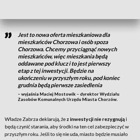
czasie co Zabrze.
W Chorzowie budynki już stoją i trwa
nabór najemców.
Jest to nowa oferta mieszkaniowa dla
mieszkańców Chorzowa i osób spoza
Chorzowa. Chcemy przyciągnąć nowych
mieszkańców, więc mieszkania będą
oddawane pod klucz i to jest pierwszy
etap z tej inwestycji. Będzie na
ukończeniu w przyszłym roku, pod koniec
grudnia będą pierwsze zasiedlenia
– wyjaśnia Maciej Mostowik – dyrektor Wydziału
Zasobów Komunalnych Urzędu Miasta Chorzów.
Władze Zabrza deklarują, że
z inwestycji nie rezygnują
i
będą czynić starania, aby środki na ten cel zabezpieczyć w
przyszłym roku. Jeśli to się nie uda, miasto będzie musiało