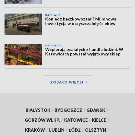
KATOWICE
Koniec z beczkowozami? Milionowa
inwestycja w oczyszczalnię ścieków
KATOWICE
Wspierają ocalałych z handlu ludźmi. W
Katowicach powstał wyjątkowy sklep
ZOBACZ WIĘCEJ
BIAŁYSTOK
/
BYDGOSZCZ
/
GDAŃSK
/
GORZÓW WLKP.
/
KATOWICE
/
KIELCE
/
KRAKÓW
/
LUBLIN
/
ŁÓDŹ
/
OLSZTYN
/