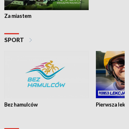
Za miastem
SPORT
Bez hamulców
Pierwsza lekc