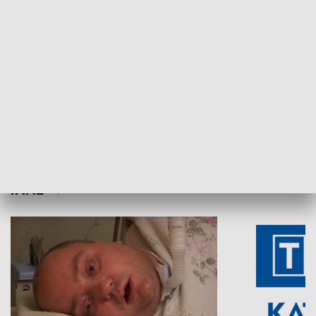
Aktualności sprzed lat
Z historią w tl
INNE