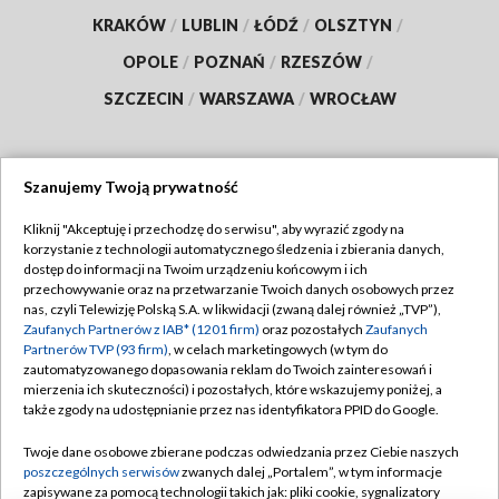
KRAKÓW
/
LUBLIN
/
ŁÓDŹ
/
OLSZTYN
/
OPOLE
/
POZNAŃ
/
RZESZÓW
/
SZCZECIN
/
WARSZAWA
/
WROCŁAW
Szanujemy Twoją prywatność
Dołącz do nas:
Kliknij "Akceptuję i przechodzę do serwisu", aby wyrazić zgody na
korzystanie z technologii automatycznego śledzenia i zbierania danych,
TVP
dostęp do informacji na Twoim urządzeniu końcowym i ich
Abonament TVP
przechowywanie oraz na przetwarzanie Twoich danych osobowych przez
Regulamin TVP
nas, czyli Telewizję Polską S.A. w likwidacji (zwaną dalej również „TVP”),
Emisja w TVP
Polityka prywatności
Zaufanych Partnerów z IAB* (1201 firm)
oraz pozostałych
Zaufanych
Partnerów TVP (93 firm)
, w celach marketingowych (w tym do
Centrum informacji TVP
Moje zgody
zautomatyzowanego dopasowania reklam do Twoich zainteresowań i
mierzenia ich skuteczności) i pozostałych, które wskazujemy poniżej, a
Naziemna Telewizja Cyfrowa
Pomoc
także zgody na udostępnianie przez nas identyfikatora PPID do Google.
Sklep TVP
Biuro reklamy
Twoje dane osobowe zbierane podczas odwiedzania przez Ciebie naszych
Rada Programowa
Kontakt
poszczególnych serwisów
zwanych dalej „Portalem”, w tym informacje
zapisywane za pomocą technologii takich jak: pliki cookie, sygnalizatory