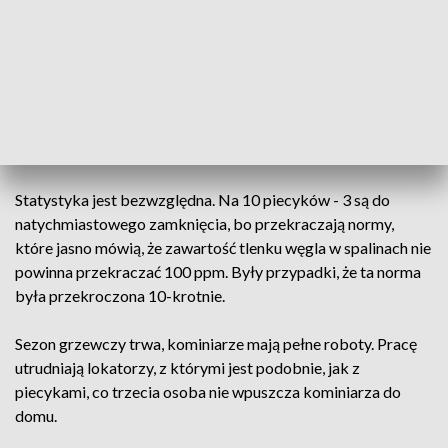
ZOBACZ CAŁE WYDANIE
AKTUALNOŚCI, 29.10.2024, GODZ.
18.30
Statystyka jest bezwzględna. Na 10 piecyków - 3 są do
natychmiastowego zamknięcia, bo przekraczają normy,
które jasno mówią, że zawartość tlenku węgla w spalinach nie
powinna przekraczać 100 ppm. Były przypadki, że ta norma
była przekroczona 10-krotnie.
Sezon grzewczy trwa, kominiarze mają pełne roboty. Pracę
utrudniają lokatorzy, z którymi jest podobnie, jak z
piecykami, co trzecia osoba nie wpuszcza kominiarza do
domu.