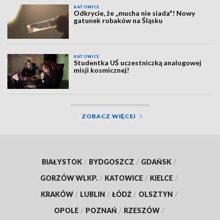
KATOWICE
Odkrycie, że „mucha nie siada"! Nowy
gatunek robaków na Śląsku
KATOWICE
Studentka UŚ uczestniczką analogowej
misji kosmicznej!
ZOBACZ WIĘCEJ
BIAŁYSTOK
/
BYDGOSZCZ
/
GDAŃSK
/
GORZÓW WLKP.
/
KATOWICE
/
KIELCE
/
KRAKÓW
/
LUBLIN
/
ŁÓDŹ
/
OLSZTYN
/
OPOLE
/
POZNAŃ
/
RZESZÓW
/