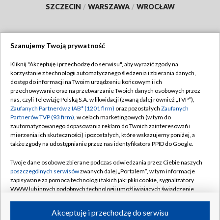
SZCZECIN
/
WARSZAWA
/
WROCŁAW
Szanujemy Twoją prywatność
Dołącz do nas:
Kliknij "Akceptuję i przechodzę do serwisu", aby wyrazić zgody na
korzystanie z technologii automatycznego śledzenia i zbierania danych,
TVP
dostęp do informacji na Twoim urządzeniu końcowym i ich
Abonament TVP
przechowywanie oraz na przetwarzanie Twoich danych osobowych przez
Regulamin TVP
nas, czyli Telewizję Polską S.A. w likwidacji (zwaną dalej również „TVP”),
Emisja w TVP
Polityka prywatności
Zaufanych Partnerów z IAB* (1201 firm)
oraz pozostałych
Zaufanych
Partnerów TVP (93 firm)
, w celach marketingowych (w tym do
Centrum informacji TVP
Moje zgody
zautomatyzowanego dopasowania reklam do Twoich zainteresowań i
mierzenia ich skuteczności) i pozostałych, które wskazujemy poniżej, a
Naziemna Telewizja Cyfrowa
Pomoc
także zgody na udostępnianie przez nas identyfikatora PPID do Google.
Sklep TVP
Biuro reklamy
Twoje dane osobowe zbierane podczas odwiedzania przez Ciebie naszych
Rada Programowa
Kontakt
poszczególnych serwisów
zwanych dalej „Portalem”, w tym informacje
zapisywane za pomocą technologii takich jak: pliki cookie, sygnalizatory
System NOS
WWW lub innych podobnych technologii umożliwiających świadczenie
dopasowanych i bezpiecznych usług, personalizację treści oraz reklam,
Informacje o nadawcy
Kanały
udostępnianie funkcji mediów społecznościowych oraz analizowanie
Akceptuję i przechodzę do serwisu
ruchu w Internecie.
Program dla prasy