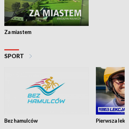
Za miastem
SPORT
Bez hamulców
Pierwsza lekc