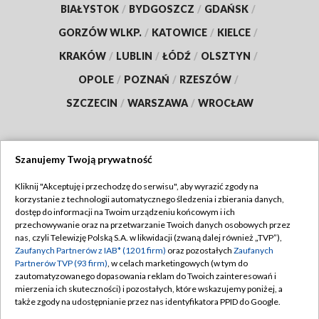
BIAŁYSTOK
/
BYDGOSZCZ
/
GDAŃSK
/
GORZÓW WLKP.
/
KATOWICE
/
KIELCE
/
KRAKÓW
/
LUBLIN
/
ŁÓDŹ
/
OLSZTYN
/
OPOLE
/
POZNAŃ
/
RZESZÓW
/
SZCZECIN
/
WARSZAWA
/
WROCŁAW
Szanujemy Twoją prywatność
Dołącz do nas:
Kliknij "Akceptuję i przechodzę do serwisu", aby wyrazić zgody na
korzystanie z technologii automatycznego śledzenia i zbierania danych,
TVP
dostęp do informacji na Twoim urządzeniu końcowym i ich
Abonament TVP
przechowywanie oraz na przetwarzanie Twoich danych osobowych przez
Regulamin TVP
nas, czyli Telewizję Polską S.A. w likwidacji (zwaną dalej również „TVP”),
Emisja w TVP
Polityka prywatności
Zaufanych Partnerów z IAB* (1201 firm)
oraz pozostałych
Zaufanych
Partnerów TVP (93 firm)
, w celach marketingowych (w tym do
Centrum informacji TVP
Moje zgody
zautomatyzowanego dopasowania reklam do Twoich zainteresowań i
mierzenia ich skuteczności) i pozostałych, które wskazujemy poniżej, a
Naziemna Telewizja Cyfrowa
Pomoc
także zgody na udostępnianie przez nas identyfikatora PPID do Google.
Sklep TVP